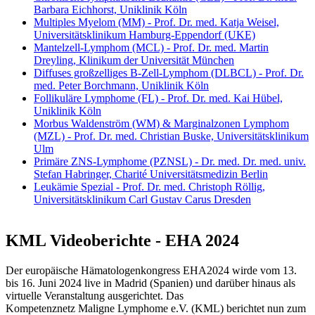
Barbara Eichhorst, Uniklinik Köln
Multiples Myelom (MM) - Prof. Dr. med. Katja Weisel,
Universitätsklinikum Hamburg-Eppendorf (UKE)
Mantelzell-Lymphom (MCL) - Prof. Dr. med. Martin
Dreyling, Klinikum der Universität München
Diffuses großzelliges B-Zell-Lymphom (DLBCL) - Prof. Dr.
med. Peter Borchmann, Uniklinik Köln
Follikuläre Lymphome (FL) - Prof. Dr. med. Kai Hübel,
Uniklinik Köln
Morbus Waldenström (WM) & Marginalzonen Lymphom
(MZL) - Prof. Dr. med. Christian Buske, Universitätsklinikum
Ulm
Primäre ZNS-Lymphome (PZNSL) - Dr. med. Dr. med. univ.
Stefan Habringer, Charité Universitätsmedizin Berlin
Leukämie Spezial - Prof. Dr. med. Christoph Röllig,
Universitätsklinikum Carl Gustav Carus Dresden
KML Videoberichte - EHA 2024
Der europäische Hämatologenkongress EHA2024 wirde vom 13.
bis 16. Juni 2024 live in Madrid (Spanien) und darüber hinaus als
virtuelle Veranstaltung ausgerichtet. Das
Kompetenznetz Maligne Lymphome e.V. (KML) berichtet nun zum