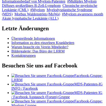
Informationsbedarf von Myelom-Patienten
#Multiples Myelom
Diffuses großzelliges B-Zell-Lymphom
Chronische myeloische
Leukämie (CML)
#Myelom
Myelodysplastische Syndrome
(MDS)
Morbus Waldenström (MoWa)
#Myelom awareness month
Akute lymphatische Leukämie (ALL)
Letzte Änderungen
Übergreifende Informationen
Information zu den einzelnen Krankheiten
Warum braucht ein Verein Mitglieder?
Bildergalerie: Das Büro der LHRM
Kontaktgruppen
Besuchen Sie uns auf Facebook
Facebook-Gruppe:
LHRM
MDS-Patienten-IG
INFO / Facebook
MDS-Patienten IG
/ Facebook Austausch (Forum) Gruppe
Facebook-Gruppe:
Myelom Gruppe