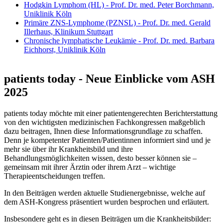
Hodgkin Lymphom (HL) - Prof. Dr. med. Peter Borchmann,
Uniklinik Köln
Primäre ZNS-Lymphome (PZNSL) - Prof. Dr. med. Gerald
Illerhaus, Klinikum Stuttgart
Chronische lymphatische Leukämie - Prof. Dr. med. Barbara
Eichhorst, Uniklinik Köln
patients today - Neue Einblicke vom ASH
2025
patients today möchte mit einer patientengerechten Berichterstattung
von den wichtigsten medizinischen Fachkongressen maßgeblich
dazu beitragen, Ihnen diese Informationsgrundlage zu schaffen.
Denn je kompetenter Patienten/Patientinnen informiert sind und je
mehr sie über ihr Krankheitsbild und ihre
Behandlungsmöglichkeiten wissen, desto besser können sie –
gemeinsam mit ihrer Ärztin oder ihrem Arzt – wichtige
Therapieentscheidungen treffen.
In den Beiträgen werden aktuelle Studienergebnisse, welche auf
dem ASH-Kongress präsentiert wurden besprochen und erläutert.
Insbesondere geht es in diesen Beiträgen um die Krankheitsbilder: