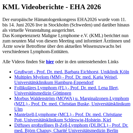
KML Videoberichte - EHA 2026
Der europäische Hämatologenkongress EHA2026 wurde vom 11.
bis 14. Juni 2026 live in Stockholm (Schweden) und darüber hinaus
als virtuelle Veranstaltung ausgerichtet.
Das Kompetenznetz Maligne Lymphome e.V. (KML) berichtet nun
zum neunten Mal von diesem Meeting und informiert Ärztinnen und
Ärzte sowie Betroffene über den aktuellen Wissenszuwachs bei
verschiedenen Lymphom-Entitäten.
Alle Videos finden Sie
hier
oder in den untenstehenden Links
Grußwort - Prof. Dr. med. Barbara Eichhorst, Uniklinik Köln
Multiples Myelom (MM) - Prof. Dr. med. Katja Weisel,
Universitätsklinikum Hamburg-Eppendorf
Follikuläres Lymphom (FL) - Prof. Dr. med. Lena Illert,
Universitätsmedizin Göttingen
Morbus Waldenström (MOWA) u. Marginalzonen-Lymphom
(MZL) - Prof. Dr. med. Christian Buske, Universitätsklinikum
Ulm
Mantelzell-Lymphome (MCL) - Prof. Dr. med. Christiane
Pott, Universitätsklinikum Schleswig-Holstein, Kiel
Diffuses großzelliges B-Zell-Lymphom (DLBCL) - Prof. Dr.
med. Björn Chapuy, Charité Universitätsmedizin Berlin