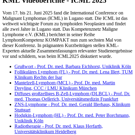
KML Videoberichte - ICML 2025
Vom 17. bis 21. Juni 2025 fand die International Conference on
Malignant Lymphomas (ICML) in Lugano statt. Die ICML ist das
weltweit wichtigste Forum zu lymphoiden Neoplasien und findet
alle zwei Jahre in Lugano statt. Das Kompetenznetz Maligne
Lymphome e.V. (KML) berichtet in seiner Reihe
LymphomKompetenz KOMPAKT nun zum sechsten Mal von
dieser Konferenz. In prägnanten Kurzbeiträgen stellen KML-
Experten aktuelle Zusammenfassungen relevanter Studienergebnisse
vor und schildern, was beim ICML2025 diskutiert wurde.
Grußwort - Prof. Dr. med. Barbara Eichhorst, Uniklinik Köln
Follikuläres Lymphom (FL) - Prof. Dr. med. Lena Illert, TUM
Klinikum Rechts der Isar
Mantelzell-Lymphom (MCL) - Prof. Dr. med. Martin
Dreyling, CCC / LMU Klinikum München
Diffuses großzelliges B-Zell-Lymphom (DLBCL) - Prof. Dr.
med. Thomas Oellerich, Universitätsmedizin Frankfurt
ZNS-Lymphome - Prof. Dr. med. Gerald Illerhaus, Klinikum
Stuttgart
Hodgkin-Lymphom (HL) - Prof. Dr. med. Peter Borchmann,
Uniklinik Köln
Radiotherapie - Prof. Dr. med. Klaus Herfarth,
Universitätsklinikum Heidelberg