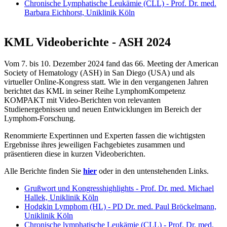
Chronische Lymphatische Leukämie (CLL) - Prof. Dr. med.
Barbara Eichhorst, Uniklinik Köln
KML Videoberichte - ASH 2024
Vom 7. bis 10. Dezember 2024 fand das 66. Meeting der American
Society of Hematology (ASH) in San Diego (USA) und als
virtueller Online-Kongress statt. Wie in den vergangenen Jahren
berichtet das KML in seiner Reihe LymphomKompetenz
KOMPAKT mit Video-Berichten von relevanten
Studienergebnissen und neuen Entwicklungen im Bereich der
Lymphom-Forschung.
Renommierte Expertinnen und Experten fassen die wichtigsten
Ergebnisse ihres jeweiligen Fachgebietes zusammen und
präsentieren diese in kurzen Videoberichten.
Alle Berichte finden Sie
hier
oder in den untenstehenden Links.
Grußwort und Kongresshighlights - Prof. Dr. med. Michael
Hallek, Uniklinik Köln
Hodgkin Lymphom (HL) - PD Dr. med. Paul Bröckelmann,
Uniklinik Köln
Chronische lymphatische Leukämie (CLL) - Prof. Dr. med.