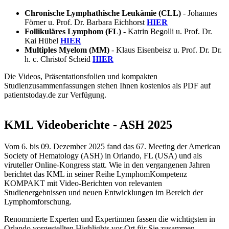
Chronische Lymphathische Leukämie (CLL)
- Johannes
Förner u. Prof. Dr. Barbara Eichhorst
HIER
Follikuläres Lymphom (FL)
- Katrin Begolli u. Prof. Dr.
Kai Hübel
HIER
Multiples Myelom (MM)
- Klaus Eisenbeisz u. Prof. Dr. Dr.
h. c. Christof Scheid
HIER
Die Videos, Präsentationsfolien und kompakten
Studienzusammenfassungen stehen Ihnen kostenlos als PDF auf
patientstoday.de zur Verfügung.
KML Videoberichte - ASH 2025
Vom 6. bis 09. Dezember 2025 fand das 67. Meeting der American
Society of Hematology (ASH) in Orlando, FL (USA) und als
viruteller Online-Kongress statt. Wie in den vergangenen Jahren
berichtet das KML in seiner Reihe LymphomKompetenz
KOMPAKT mit Video-Berichten von relevanten
Studienergebnissen und neuen Entwicklungen im Bereich der
Lymphomforschung.
Renommierte Experten und Expertinnen fassen die wichtigsten in
Orlando vorgestellten Highlights vor Ort für Sie zusammen.