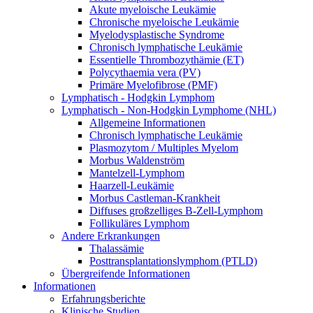
Akute myeloische Leukämie
Chronische myeloische Leukämie
Myelodysplastische Syndrome
Chronisch lymphatische Leukämie
Essentielle Thrombozythämie (ET)
Polycythaemia vera (PV)
Primäre Myelofibrose (PMF)
Lymphatisch - Hodgkin Lymphom
Lymphatisch - Non-Hodgkin Lymphome (NHL)
Allgemeine Informationen
Chronisch lymphatische Leukämie
Plasmozytom / Multiples Myelom
Morbus Waldenström
Mantelzell-Lymphom
Haarzell-Leukämie
Morbus Castleman-Krankheit
Diffuses großzelliges B-Zell-Lymphom
Follikuläres Lymphom
Andere Erkrankungen
Thalassämie
Posttransplantationslymphom (PTLD)
Übergreifende Informationen
Informationen
Erfahrungsberichte
Klinische Studien