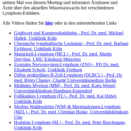
siebten Mal von diesem Meeting und informiert Ärztinnen und
Ärzte über den aktuellen Wissenszuwachs bei verschiedenen
Lymphom-Entitäten.
Alle Videos finden Sie
hier
oder in den untenstehenden Links
Grußwort und Kongresshighlights - Prof. Dr. med. Michael
Hallek, Uniklinik Köln
Chronische lymphathische Leukämie - Prof. Dr. med. Barbara
Eichhorst, Uniklinik Köln
Mantelzell-Lymphom (MCL) - Prof. Dr. med. Martin
Dreyling, LMU Klinikum München
Zentrales Nervensystem-Lymphom (ZNS) - PD Dr. med.
Elisabeth Schorb, Uniklinik Freiburg
Diffus großzelliges B-Zell-Lymphom (DLBCL) - Prof. Dr.
med. Björn Chapuy, Charité Universitätsmedizin Berlin
Multiples Myelom (MM) - Prof. Dr. med. Katja Weisel,
Universitätsklinikum Hamburg-Eppendorf
Follikuläres Lymphom (FL) - Prof. Dr. med. Kai Hübel,
Uniklinik Köln
Morbus Waldenström (WM) & Marginalzonen-Lymphom
(MZL) - Prof. Dr. med. Christian Buske, Universitätsklinikum
Ulm
Hodgkin Lymphom (HL) - Prof. Dr. med. Peter Borchmann,
Uniklinik Köln