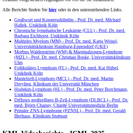
Alle Berichte finden Sie
hier
oder in den untenstehenden Links.
Grußwort und Kongresshilights - Prof. Dr. med. Michael
Hallek, Uniklinik Köln
Chronische lymphatische Leukämie (CLL) - Prof. Dr. med.
Barbara Eichhorst, Uniklinik Köln
Multiples Myelom (MM) - Prof. Dr. med. Katja Weisel,
Universitätsklinikum Hamburg-Eppendorf (UKE)
Morbus Waldenström (WM) & Marginalzonen-Lymphom
(MZL) - Prof. Dr. med. Christian Buske, Universitätsklinikum
Ulm
Follikuläres Lymphom (FL) - Prof. Dr. med. Kai Hübel,
Uniklinik Köln
Mantelzell-Lymphom (MCL) - Prof. Dr. med. Martin
Dreyling, Klinikum der Universität München
Hodgkin-Lymphom (HL) - Prof. Dr. med. Peter Borchmann,
Uniklinik Köln
Diffuses großzelliges B-Zell-Lymphom (DLBCL) - Prof. Dr.
med. Björn Chapuy, Charité Universitätsmedizin Berlin
Primäre ZNS-Lymphome (PZNSL) - Prof. Dr. med. Gerald
Illerhaus, Klinikum Stuttgart