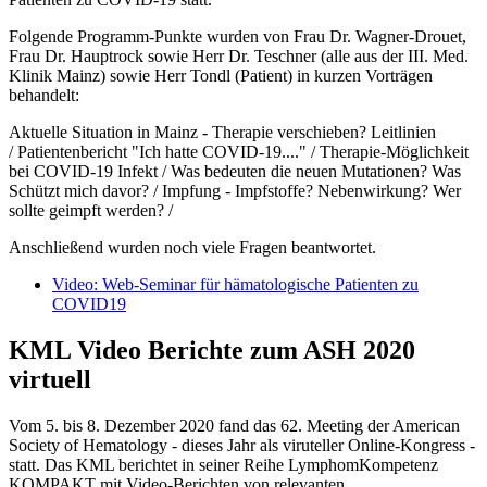
Folgende Programm-Punkte wurden von Frau Dr. Wagner-Drouet,
Frau Dr. Hauptrock sowie Herr Dr. Teschner (alle aus der III. Med.
Klinik Mainz) sowie Herr Tondl (Patient) in kurzen Vorträgen
behandelt:
Aktuelle Situation in Mainz - Therapie verschieben? Leitlinien
/ Patientenbericht "Ich hatte COVID-19...." / Therapie-Möglichkeit
bei COVID-19 Infekt / Was bedeuten die neuen Mutationen? Was
Schützt mich davor? / Impfung - Impfstoffe? Nebenwirkung? Wer
sollte geimpft werden? /
Anschließend wurden noch viele Fragen beantwortet.
Video: Web-Seminar für hämatologische Patienten zu
COVID19
KML Video Berichte zum ASH 2020
virtuell
Vom 5. bis 8. Dezember 2020 fand das 62. Meeting der American
Society of Hematology - dieses Jahr als viruteller Online-Kongress -
statt. Das KML berichtet in seiner Reihe LymphomKompetenz
KOMPAKT mit Video-Berichten von relevanten