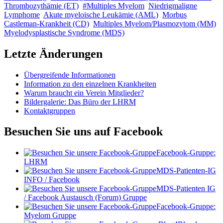
Thrombozythämie (ET)
#Multiples Myelom
Niedrigmaligne
Lymphome
Akute myeloische Leukämie (AML)
Morbus
Castleman-Krankheit (CD)
Multiples Myelom/Plasmozytom (MM)
Myelodysplastische Syndrome (MDS)
Letzte Änderungen
Übergreifende Informationen
Information zu den einzelnen Krankheiten
Warum braucht ein Verein Mitglieder?
Bildergalerie: Das Büro der LHRM
Kontaktgruppen
Besuchen Sie uns auf Facebook
Facebook-Gruppe:
LHRM
MDS-Patienten-IG
INFO / Facebook
MDS-Patienten IG
/ Facebook Austausch (Forum) Gruppe
Facebook-Gruppe:
Myelom Gruppe