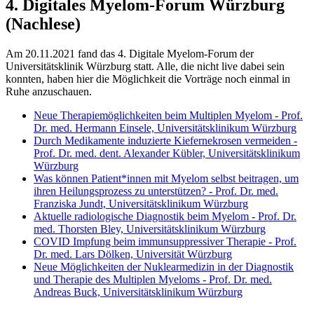
4. Digitales Myelom-Forum Würzburg
(Nachlese)
Am 20.11.2021 fand das 4. Digitale Myelom-Forum der
Universitätsklinik Würzburg statt. Alle, die nicht live dabei sein
konnten, haben hier die Möglichkeit die Vorträge noch einmal in
Ruhe anzuschauen.
Neue Therapiemöglichkeiten beim Multiplen Myelom - Prof.
Dr. med. Hermann Einsele, Universitätsklinikum Würzburg
Durch Medikamente induzierte Kiefernekrosen vermeiden -
Prof. Dr. med. dent. Alexander Kübler, Universitätsklinikum
Würzburg
Was können Patient*innen mit Myelom selbst beitragen, um
ihren Heilungsprozess zu unterstützen? - Prof. Dr. med.
Franziska Jundt, Universitätsklinikum Würzburg
Aktuelle radiologische Diagnostik beim Myelom - Prof. Dr.
med. Thorsten Bley, Universitätsklinikum Würzburg
COVID Impfung beim immunsuppressiver Therapie - Prof.
Dr. med. Lars Dölken, Universität Würzburg
Neue Möglichkeiten der Nuklearmedizin in der Diagnostik
und Therapie des Multiplen Myeloms - Prof. Dr. med.
Andreas Buck, Universitätsklinikum Würzburg