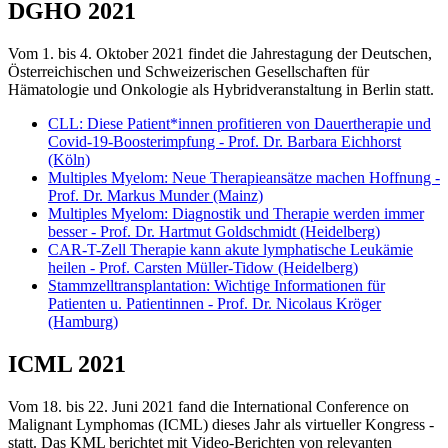
DGHO 2021
Vom 1. bis 4. Oktober 2021 findet die Jahrestagung der Deutschen,
Österreichischen und Schweizerischen Gesellschaften für
Hämatologie und Onkologie als Hybridveranstaltung in Berlin statt.
CLL: Diese Patient*innen profitieren von Dauertherapie und
Covid-19-Boosterimpfung - Prof. Dr. Barbara Eichhorst
(Köln)
Multiples Myelom: Neue Therapieansätze machen Hoffnung -
Prof. Dr. Markus Munder (Mainz)
Multiples Myelom: Diagnostik und Therapie werden immer
besser - Prof. Dr. Hartmut Goldschmidt (Heidelberg)
CAR-T-Zell Therapie kann akute lymphatische Leukämie
heilen - Prof. Carsten Müller-Tidow (Heidelberg)
Stammzelltransplantation: Wichtige Informationen für
Patienten u. Patientinnen - Prof. Dr. Nicolaus Kröger
(Hamburg)
ICML 2021
Vom 18. bis 22. Juni 2021 fand die International Conference on
Malignant Lymphomas (ICML) dieses Jahr als virtueller Kongress -
statt. Das KML berichtet mit Video-Berichten von relevanten