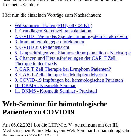
Kosmetik-Seminar.
Hier nun die einzelnen Vorträge zum Nachschauen:
Willkommen - Folien (PDF, 687.04 KB)
1. Grundlagen Stammzelltransplantation
2. GVHD - Wenn das Spender-Immunsystem zu aktiv wird
3. Immuntherapie gegen Infektionen
4. GVHD aus Patientensicht
5. Langzeitfolgen von Stammzelltransplantation - Nachsorge
6. Chancen und Herausforderungen der CAR-T-Zell-
Therapie in der Praxis
7. CAR-T-Zell-Therapie bei Lymphom-Patienten?
8. CAR-T-Zell-Therapie bei Multiplem Myelom
9. COVID-19 Impfungen bei hämatologischen Patienten
10. DKMS - Kosmetik Seminar
11. DKMS - Kosmetik Seminar - Praxisteil
Web-Seminar für hämatologische
Patienten zu COVID19
Am 06.02.2021 bot die LHRM e. V., gemeinsam mit der III.
Medizinischen Klinik Mainz, ein Web-Seminar für hämatologische
Patienten zu COVID-19 statt.