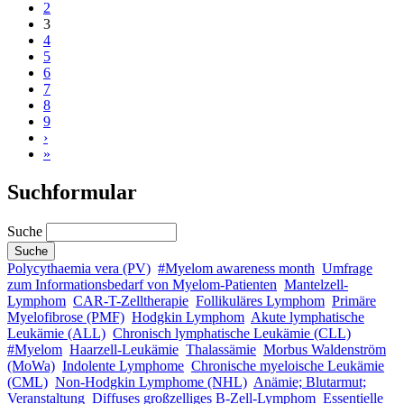
2
3
4
5
6
7
8
9
›
»
Suchformular
Suche
Polycythaemia vera (PV)
#Myelom awareness month
Umfrage
zum Informationsbedarf von Myelom-Patienten
Mantelzell-
Lymphom
CAR-T-Zelltherapie
Follikuläres Lymphom
Primäre
Myelofibrose (PMF)
Hodgkin Lymphom
Akute lymphatische
Leukämie (ALL)
Chronisch lymphatische Leukämie (CLL)
#Myelom
Haarzell-Leukämie
Thalassämie
Morbus Waldenström
(MoWa)
Indolente Lymphome
Chronische myeloische Leukämie
(CML)
Non-Hodgkin Lymphome (NHL)
Anämie; Blutarmut;
Veranstaltung
Diffuses großzelliges B-Zell-Lymphom
Essentielle