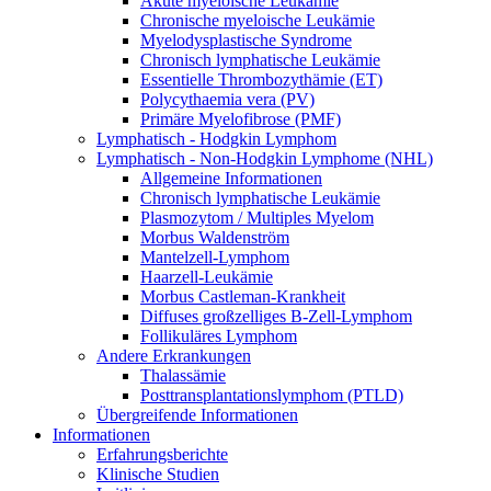
Akute myeloische Leukämie
Chronische myeloische Leukämie
Myelodysplastische Syndrome
Chronisch lymphatische Leukämie
Essentielle Thrombozythämie (ET)
Polycythaemia vera (PV)
Primäre Myelofibrose (PMF)
Lymphatisch - Hodgkin Lymphom
Lymphatisch - Non-Hodgkin Lymphome (NHL)
Allgemeine Informationen
Chronisch lymphatische Leukämie
Plasmozytom / Multiples Myelom
Morbus Waldenström
Mantelzell-Lymphom
Haarzell-Leukämie
Morbus Castleman-Krankheit
Diffuses großzelliges B-Zell-Lymphom
Follikuläres Lymphom
Andere Erkrankungen
Thalassämie
Posttransplantationslymphom (PTLD)
Übergreifende Informationen
Informationen
Erfahrungsberichte
Klinische Studien