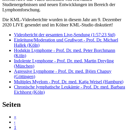
Studienergebnissen und neuen Entwicklungen im Bereich der
Lymphomforschung.
Die KML-Videoberichte wurden in diesem Jahr am 9. Dezember
2020 LIVE gesendet und im Kölner KML-Studio diskutiert!
Videobericht der gesamten Live-Sendung (1:57:23 Std)
Einleitung/Moderation und Grußwort - Prof. Dr. Michael
Hallek (Köln)
Hodgkin Lymphome - Prof. Dr. med. Peter Borchmann
(Köln)
Indolente Lymphome - Prof. Dr. med. Martin Dreyling
(München)
Agressive Lymphome - Prof. Dr. med. Björn Chapuy
(Göttingen)
Multiples Myelom - Prof. Dr. med. Katja Weisel (Hamburg)
Chronische lymphatische Leukämie - Prof. Dr. med. Barbara
Eichhorst (Köln)
Seiten
«
‹
1