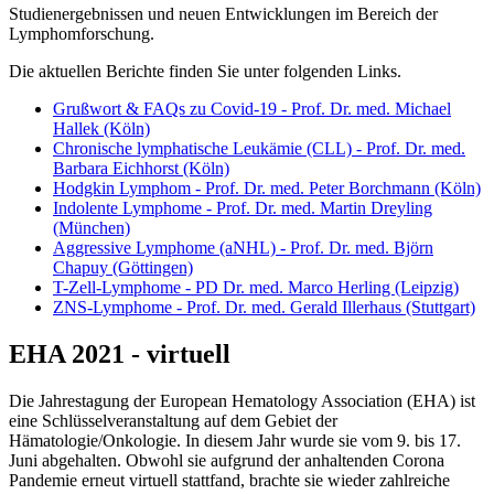
Studienergebnissen und neuen Entwicklungen im Bereich der
Lymphomforschung.
Die aktuellen Berichte finden Sie unter folgenden Links.
Grußwort & FAQs zu Covid-19 - Prof. Dr. med. Michael
Hallek (Köln)
Chronische lymphatische Leukämie (CLL) - Prof. Dr. med.
Barbara Eichhorst (Köln)
Hodgkin Lymphom - Prof. Dr. med. Peter Borchmann (Köln)
Indolente Lymphome - Prof. Dr. med. Martin Dreyling
(München)
Aggressive Lymphome (aNHL) - Prof. Dr. med. Björn
Chapuy (Göttingen)
T-Zell-Lymphome - PD Dr. med. Marco Herling (Leipzig)
ZNS-Lymphome - Prof. Dr. med. Gerald Illerhaus (Stuttgart)
EHA 2021 - virtuell
Die Jahrestagung der European Hematology Association (EHA) ist
eine Schlüsselveranstaltung auf dem Gebiet der
Hämatologie/Onkologie. In diesem Jahr wurde sie vom 9. bis 17.
Juni abgehalten. Obwohl sie aufgrund der anhaltenden Corona
Pandemie erneut virtuell stattfand, brachte sie wieder zahlreiche