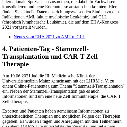
internationale Spezialisten zusammen, die dabei ihr Fachwissen
konsolidieren und neue Erkenntnisse austauschen konnten. Hier
finden Sie aktuelle Daten aus richtungsweisenden Studien zu den
Indikationen AML (akute myeloische Leukämie) und CLL
(chronisch lymphatische Leukämie), die auf dem EHA-Kongress
2021 vorgestellt wurden.
Neues vom EHA 2021 zu AML u. CLL
4. Patienten-Tag - Stammzell-
Transplantation und CAR-T-Zell-
Therapie
Am 19.06.2021 lud die III. Medizinische Klinik der
Universitätsmedizin Mainz gemeinsam mit der LHRM e. V. zu
einem Online-Patiententag zum Thema "Stammzell-Transplantation"
ein. Neben der Stammzell-Transplantation gab es auch
Informationen rund um eine neue Zell-Immuntherapie, die CAR-T-
Zell-Therapie.
Experten und Patienten haben gemeinsam Informationen zu
unterschiedlichen Therapien und möglichen Folgen der Therapien
gegeben. Es wurden Fragen und Anregungen mit den Teilnehmern
diskutiert. DKMS Life unterstützte die Veranstaltung mit einem