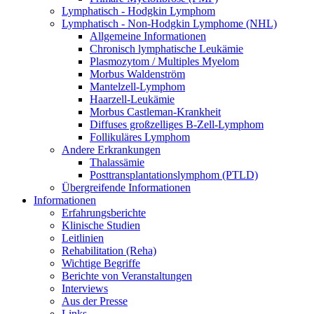
Lymphatisch - Hodgkin Lymphom
Lymphatisch - Non-Hodgkin Lymphome (NHL)
Allgemeine Informationen
Chronisch lymphatische Leukämie
Plasmozytom / Multiples Myelom
Morbus Waldenström
Mantelzell-Lymphom
Haarzell-Leukämie
Morbus Castleman-Krankheit
Diffuses großzelliges B-Zell-Lymphom
Follikuläres Lymphom
Andere Erkrankungen
Thalassämie
Posttransplantationslymphom (PTLD)
Übergreifende Informationen
Informationen
Erfahrungsberichte
Klinische Studien
Leitlinien
Rehabilitation (Reha)
Wichtige Begriffe
Berichte von Veranstaltungen
Interviews
Aus der Presse
Links