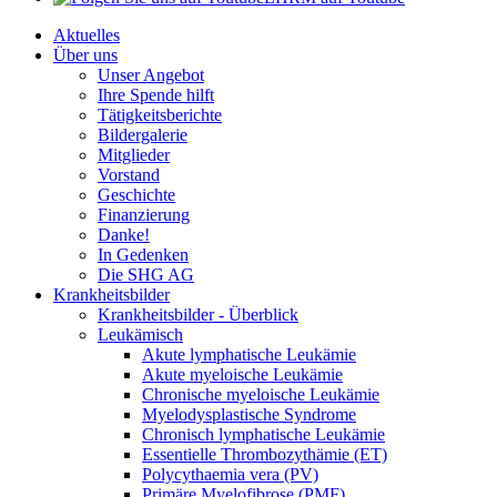
Aktuelles
Über uns
Unser Angebot
Ihre Spende hilft
Tätigkeitsberichte
Bildergalerie
Mitglieder
Vorstand
Geschichte
Finanzierung
Danke!
In Gedenken
Die SHG AG
Krankheitsbilder
Krankheitsbilder - Überblick
Leukämisch
Akute lymphatische Leukämie
Akute myeloische Leukämie
Chronische myeloische Leukämie
Myelodysplastische Syndrome
Chronisch lymphatische Leukämie
Essentielle Thrombozythämie (ET)
Polycythaemia vera (PV)
Primäre Myelofibrose (PMF)