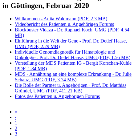
in Göttingen, Februar 2020
Willkommen - Anita Waldmann (PDF, 2.3 MB)
Videobericht des Patienten u. Angehörigen Forums
Blockbuster Vidaza - Dr. Raphael Koch, UMG (PDF, 4.54
MB)
Einführung in die Welt der Gene - Prof. Dr. Detlef Haase,
UMG (PDF, 2.29 MB)
Individuelle Genomdiagnostik für Hämatologie und
Onkologie - Prof. Dr. Detlef Haase, UMG (PDF, 1.56 MB)
Vorstellung der MDS Patienten IG - Bergit Korschan-Kuhle
(PDF, 1.84 MB)
MDS - Annährung an eine komplexe Erkrankung - Dr. Julie
Schanz, UMG (PDF, 3.74 MB)
Die Rolle der Partner u. Angehörigen - Prof. Dr. Matthias
Gründel, UMG (PDF, 411.21 KB)
Fotos des Patienten u. Angehörigen Forums
«
Seiten
‹
1
2
3