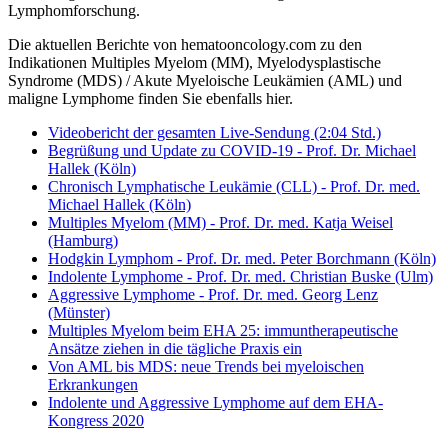
Lymphomforschung.
Die aktuellen Berichte von hematooncology.com zu den
Indikationen Multiples Myelom (MM), Myelodysplastische
Syndrome (MDS) / Akute Myeloische Leukämien (AML) und
maligne Lymphome finden Sie ebenfalls hier.
Videobericht der gesamten Live-Sendung (2:04 Std.)
Begrüßung und Update zu COVID-19 - Prof. Dr. Michael
Hallek (Köln)
Chronisch Lymphatische Leukämie (CLL) - Prof. Dr. med.
Michael Hallek (Köln)
Multiples Myelom (MM) - Prof. Dr. med. Katja Weisel
(Hamburg)
Hodgkin Lymphom - Prof. Dr. med. Peter Borchmann (Köln)
Indolente Lymphome - Prof. Dr. med. Christian Buske (Ulm)
Aggressive Lymphome - Prof. Dr. med. Georg Lenz
(Münster)
Multiples Myelom beim EHA 25: immuntherapeutische
Ansätze ziehen in die tägliche Praxis ein
Von AML bis MDS: neue Trends bei myeloischen
Erkrankungen
Indolente und Aggressive Lymphome auf dem EHA-
Kongress 2020