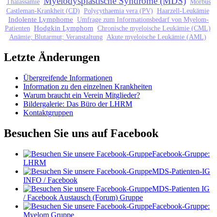
Myelodysplastische Syndrome (MDS)
Thalassämie
Morbus
Castleman-Krankheit (CD)
Polycythaemia vera (PV)
Haarzell-Leukämie
Indolente Lymphome
Umfrage zum Informationsbedarf von Myelom-
Hodgkin Lymphom
Patienten
Chronische myeloische Leukämie (CML)
Anämie; Blutarmut; Veranstaltung
Akute myeloische Leukämie (AML)
Letzte Änderungen
Übergreifende Informationen
Information zu den einzelnen Krankheiten
Warum braucht ein Verein Mitglieder?
Bildergalerie: Das Büro der LHRM
Kontaktgruppen
Besuchen Sie uns auf Facebook
Facebook-Gruppe:
LHRM
MDS-Patienten-IG
INFO / Facebook
MDS-Patienten IG
/ Facebook Austausch (Forum) Gruppe
Facebook-Gruppe:
Myelom Gruppe