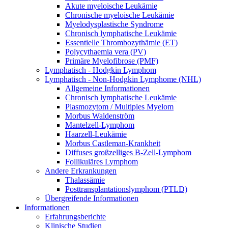
Akute myeloische Leukämie
Chronische myeloische Leukämie
Myelodysplastische Syndrome
Chronisch lymphatische Leukämie
Essentielle Thrombozythämie (ET)
Polycythaemia vera (PV)
Primäre Myelofibrose (PMF)
Lymphatisch - Hodgkin Lymphom
Lymphatisch - Non-Hodgkin Lymphome (NHL)
Allgemeine Informationen
Chronisch lymphatische Leukämie
Plasmozytom / Multiples Myelom
Morbus Waldenström
Mantelzell-Lymphom
Haarzell-Leukämie
Morbus Castleman-Krankheit
Diffuses großzelliges B-Zell-Lymphom
Follikuläres Lymphom
Andere Erkrankungen
Thalassämie
Posttransplantationslymphom (PTLD)
Übergreifende Informationen
Informationen
Erfahrungsberichte
Klinische Studien