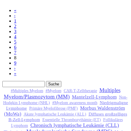
«
Seiten
‹
1
2
3
4
5
6
7
8
9
›
»
Suche
Suchformular
Multiples
#Multiples Myelom
#Myelom
CAR-T-Zelltherapie
Myelom/Plasmozytom (MM)
Mantelzell-Lymphom
Non-
Niedrigmaligne
Hodgkin Lymphome (NHL)
#Myelom awareness month
Morbus Waldenström
Lymphome
Primäre Myelofibrose (PMF)
(MoWa)
Diffuses großzelliges
Akute lymphatische Leukämie (ALL)
B-Zell-Lymphom
Essentielle Thrombozythämie (ET)
Follikuläres
Chronisch lymphatische Leukämie (CLL)
Lymphom