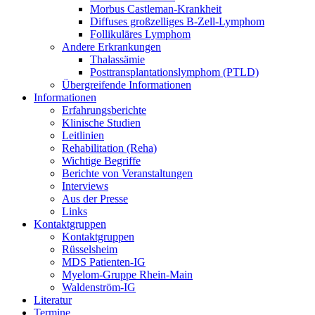
Morbus Castleman-Krankheit
Diffuses großzelliges B-Zell-Lymphom
Follikuläres Lymphom
Andere Erkrankungen
Thalassämie
Posttransplantationslymphom (PTLD)
Übergreifende Informationen
Informationen
Erfahrungsberichte
Klinische Studien
Leitlinien
Rehabilitation (Reha)
Wichtige Begriffe
Berichte von Veranstaltungen
Interviews
Aus der Presse
Links
Kontaktgruppen
Kontaktgruppen
Rüsselsheim
MDS Patienten-IG
Myelom-Gruppe Rhein-Main
Waldenström-IG
Literatur
Termine