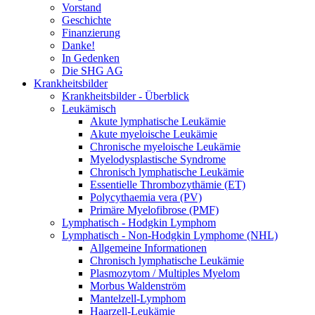
Vorstand
Geschichte
Finanzierung
Danke!
In Gedenken
Die SHG AG
Krankheitsbilder
Krankheitsbilder - Überblick
Leukämisch
Akute lymphatische Leukämie
Akute myeloische Leukämie
Chronische myeloische Leukämie
Myelodysplastische Syndrome
Chronisch lymphatische Leukämie
Essentielle Thrombozythämie (ET)
Polycythaemia vera (PV)
Primäre Myelofibrose (PMF)
Lymphatisch - Hodgkin Lymphom
Lymphatisch - Non-Hodgkin Lymphome (NHL)
Allgemeine Informationen
Chronisch lymphatische Leukämie
Plasmozytom / Multiples Myelom
Morbus Waldenström
Mantelzell-Lymphom
Haarzell-Leukämie