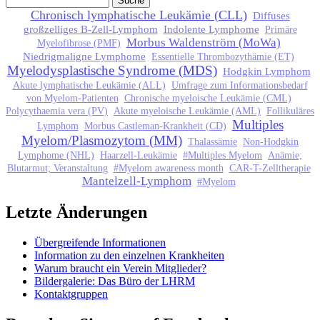
Suchformular
Chronisch lymphatische Leukämie (CLL)
Diffuses
großzelliges B-Zell-Lymphom
Indolente Lymphome
Primäre
Morbus Waldenström (MoWa)
Myelofibrose (PMF)
Niedrigmaligne Lymphome
Essentielle Thrombozythämie (ET)
Myelodysplastische Syndrome (MDS)
Hodgkin Lymphom
Akute lymphatische Leukämie (ALL)
Umfrage zum Informationsbedarf
von Myelom-Patienten
Chronische myeloische Leukämie (CML)
Polycythaemia vera (PV)
Akute myeloische Leukämie (AML)
Follikuläres
Multiples
Lymphom
Morbus Castleman-Krankheit (CD)
Myelom/Plasmozytom (MM)
Thalassämie
Non-Hodgkin
Lymphome (NHL)
Haarzell-Leukämie
#Multiples Myelom
Anämie;
Blutarmut; Veranstaltung
#Myelom awareness month
CAR-T-Zelltherapie
Mantelzell-Lymphom
#Myelom
Letzte Änderungen
Übergreifende Informationen
Information zu den einzelnen Krankheiten
Warum braucht ein Verein Mitglieder?
Bildergalerie: Das Büro der LHRM
Kontaktgruppen