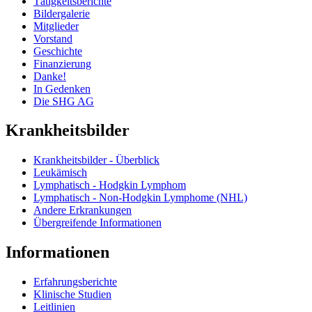
Tätigkeitsberichte
Bildergalerie
Mitglieder
Vorstand
Geschichte
Finanzierung
Danke!
In Gedenken
Die SHG AG
Krankheitsbilder
Krankheitsbilder - Überblick
Leukämisch
Lymphatisch - Hodgkin Lymphom
Lymphatisch - Non-Hodgkin Lymphome (NHL)
Andere Erkrankungen
Übergreifende Informationen
Informationen
Erfahrungsberichte
Klinische Studien
Leitlinien