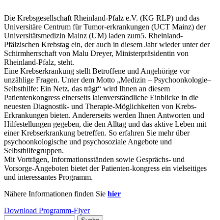
Die Krebsgesellschaft Rheinland-Pfalz e.V. (KG RLP) und das
Universitäre Centrum für Tumor-erkrankungen (UCT Mainz) der
Universitätsmedizin Mainz (UM) laden zum5. Rheinland-
Pfälzischen Krebstag ein, der auch in diesem Jahr wieder unter der
Schirmherrschaft von Malu Dreyer, Ministerpräsidentin von
Rheinland-Pfalz, steht.
Eine Krebserkrankung stellt Betroffene und Angehörige vor
unzählige Fragen. Unter dem Motto „Medizin – Psychoonkologie–
Selbsthilfe: Ein Netz, das trägt“ wird Ihnen an diesem
Patientenkongress einerseits laienverständliche Einblicke in die
neuesten Diagnostik- und Therapie-Möglichkeiten von Krebs-
Erkrankungen bieten. Andererseits werden Ihnen Antworten und
Hilfestellungen gegeben, die den Alltag und das aktive Leben mit
einer Krebserkrankung betreffen. So erfahren Sie mehr über
psychoonkologische und psychosoziale Angebote und
Selbsthilfegruppen.
Mit Vorträgen, Informationsständen sowie Gesprächs- und
Vorsorge-Angeboten bietet der Patienten-kongress ein vielseitiges
und interessantes Programm.
Nähere Informationen finden Sie
hier
Download Programm-Flyer
Suche