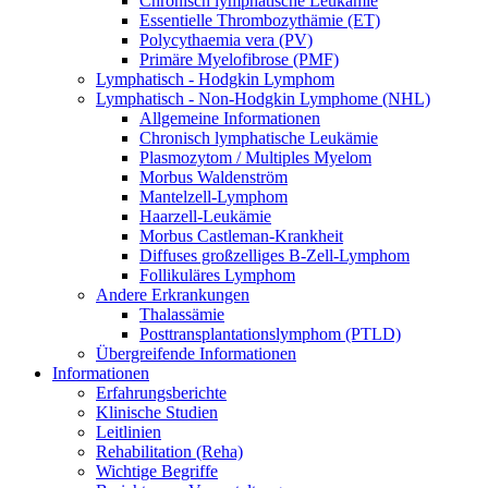
Chronisch lymphatische Leukämie
Essentielle Thrombozythämie (ET)
Polycythaemia vera (PV)
Primäre Myelofibrose (PMF)
Lymphatisch - Hodgkin Lymphom
Lymphatisch - Non-Hodgkin Lymphome (NHL)
Allgemeine Informationen
Chronisch lymphatische Leukämie
Plasmozytom / Multiples Myelom
Morbus Waldenström
Mantelzell-Lymphom
Haarzell-Leukämie
Morbus Castleman-Krankheit
Diffuses großzelliges B-Zell-Lymphom
Follikuläres Lymphom
Andere Erkrankungen
Thalassämie
Posttransplantationslymphom (PTLD)
Übergreifende Informationen
Informationen
Erfahrungsberichte
Klinische Studien
Leitlinien
Rehabilitation (Reha)
Wichtige Begriffe