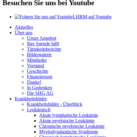
Besuchen Sie uns bei Youtube
LHRM auf Youtube
Aktuelles
Über uns
Unser Angebot
Ihre Spende hilft
Tätigkeitsberichte
Bildergalerie
Mitglieder
Vorstand
Geschichte
Finanzierung
Danke!
In Gedenken
Die SHG AG
Krankheitsbilder
Krankheitsbilder - Überblick
Leukämisch
Akute lymphatische Leukämie
Akute myeloische Leukämie
Chronische myeloische Leukämie
Myelodysplastische Syndrome