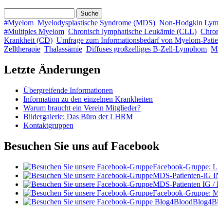
Suche
Suchformular
#Myelom
Myelodysplastische Syndrome (MDS)
Non-Hodgkin Ly
#Multiples Myelom
Chronisch lymphatische Leukämie (CLL)
Chro
Krankheit (CD)
Umfrage zum Informationsbedarf von Myelom-Patie
Zelltherapie
Thalassämie
Diffuses großzelliges B-Zell-Lymphom
M
Letzte Änderungen
Übergreifende Informationen
Information zu den einzelnen Krankheiten
Warum braucht ein Verein Mitglieder?
Bildergalerie: Das Büro der LHRM
Kontaktgruppen
Besuchen Sie uns auf Facebook
Facebook-Gruppe:
MDS-Patienten-IG I
MDS-Patienten IG /
Facebook-Gruppe: 
Blog4B