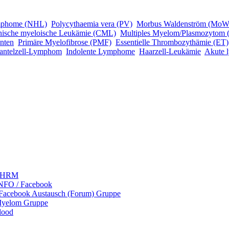
mphome (NHL)
Polycythaemia vera (PV)
Morbus Waldenström (MoW
nische myeloische Leukämie (CML)
Multiples Myelom/Plasmozytom
nten
Primäre Myelofibrose (PMF)
Essentielle Thrombozythämie (ET)
antelzell-Lymphom
Indolente Lymphome
Haarzell-Leukämie
Akute 
 LHRM
NFO / Facebook
 Facebook Austausch (Forum) Gruppe
Myelom Gruppe
lood