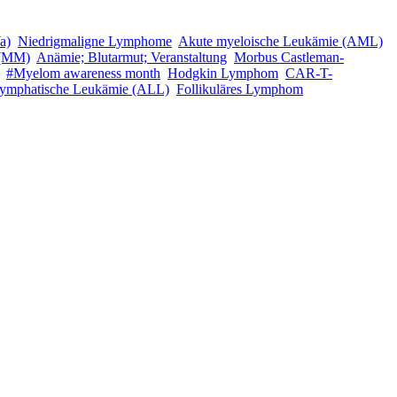
a)
Niedrigmaligne Lymphome
Akute myeloische Leukämie (AML)
 (MM)
Anämie; Blutarmut; Veranstaltung
Morbus Castleman-
#Myelom awareness month
Hodgkin Lymphom
CAR-T-
lymphatische Leukämie (ALL)
Follikuläres Lymphom