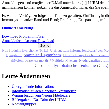
Anmeldungen sind möglich per E-Mail unter
buero
[at]
LHRM.de
, t
nicht scannen können, nutzen Sie das Anmeldeformular, das Sie ebenf
Es werden Vorträge zu folgenden Themen gehalten: Einführung in die 
Immunsystem außer Rand und Band; Ernährung; Entspannungstechnik
Online Anmeldung
Download Programm-Flyer
Anmeldeformular zum Download
Suche
Suchformular
Non-Hodgkin Lymphome (NHL)
Umfrage zum Informationsbedarf von Mye
Mantelzell-Lymphom
Lymphom
Chronische myeloische Leukämi
Niedrigmaligne L
#Myelom awareness month
#Multiples Myelom
Chronisch lymphatische Leukämie (CLL)
Letzte Änderungen
Übergreifende Informationen
Information zu den einzelnen Krankheiten
Warum braucht ein Verein Mitglieder?
Bildergalerie: Das Büro der LHRM
Kontaktgruppen