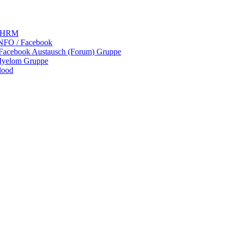
 LHRM
NFO / Facebook
 Facebook Austausch (Forum) Gruppe
Myelom Gruppe
lood