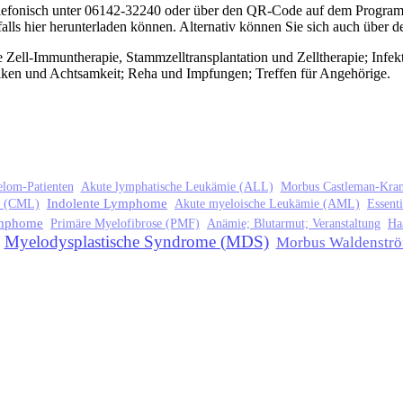
elefonisch unter 06142-32240 oder über den QR-Code auf dem Program
alls hier herunterladen können. Alternativ können Sie sich auch über 
Zell-Immuntherapie, Stammzelltransplantation und Zelltherapie; Infek
en und Achtsamkeit; Reha und Impfungen; Treffen für Angehörige.
lom-Patienten
Akute lymphatische Leukämie (ALL)
Morbus Castleman-Kran
Indolente Lymphome
e (CML)
Akute myeloische Leukämie (AML)
Essent
ymphome
Primäre Myelofibrose (PMF)
Anämie; Blutarmut; Veranstaltung
Ha
Myelodysplastische Syndrome (MDS)
Morbus Waldenstr