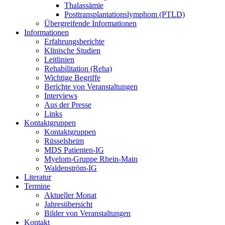
Thalassämie
Posttransplantationslymphom (PTLD)
Übergreifende Informationen
Informationen
Erfahrungsberichte
Klinische Studien
Leitlinien
Rehabilitation (Reha)
Wichtige Begriffe
Berichte von Veranstaltungen
Interviews
Aus der Presse
Links
Kontaktgruppen
Kontaktgruppen
Rüsselsheim
MDS Patienten-IG
Myelom-Gruppe Rhein-Main
Waldenström-IG
Literatur
Termine
Aktueller Monat
Jahresübersicht
Bilder von Veranstaltungen
Kontakt