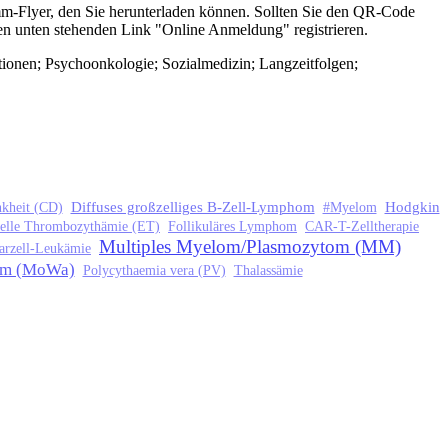
m-Flyer, den Sie herunterladen können. Sollten Sie den QR-Code
den unten stehenden Link "Online Anmeldung" registrieren.
tionen; Psychoonkologie; Sozialmedizin; Langzeitfolgen;
Diffuses großzelliges B-Zell-Lymphom
Hodgkin
kheit (CD)
#Myelom
ielle Thrombozythämie (ET)
Follikuläres Lymphom
CAR-T-Zelltherapie
Multiples Myelom/Plasmozytom (MM)
arzell-Leukämie
öm (MoWa)
Polycythaemia vera (PV)
Thalassämie