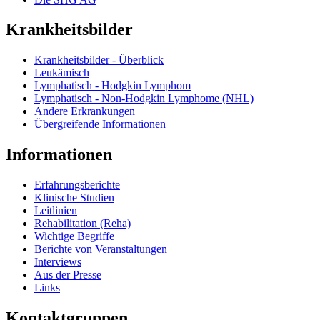
Krankheitsbilder
Krankheitsbilder - Überblick
Leukämisch
Lymphatisch - Hodgkin Lymphom
Lymphatisch - Non-Hodgkin Lymphome (NHL)
Andere Erkrankungen
Übergreifende Informationen
Informationen
Erfahrungsberichte
Klinische Studien
Leitlinien
Rehabilitation (Reha)
Wichtige Begriffe
Berichte von Veranstaltungen
Interviews
Aus der Presse
Links
Kontaktgruppen