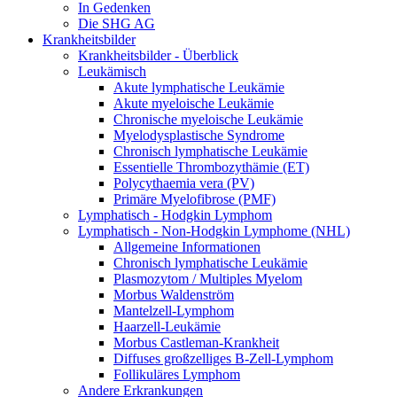
In Gedenken
Die SHG AG
Krankheitsbilder
Krankheitsbilder - Überblick
Leukämisch
Akute lymphatische Leukämie
Akute myeloische Leukämie
Chronische myeloische Leukämie
Myelodysplastische Syndrome
Chronisch lymphatische Leukämie
Essentielle Thrombozythämie (ET)
Polycythaemia vera (PV)
Primäre Myelofibrose (PMF)
Lymphatisch - Hodgkin Lymphom
Lymphatisch - Non-Hodgkin Lymphome (NHL)
Allgemeine Informationen
Chronisch lymphatische Leukämie
Plasmozytom / Multiples Myelom
Morbus Waldenström
Mantelzell-Lymphom
Haarzell-Leukämie
Morbus Castleman-Krankheit
Diffuses großzelliges B-Zell-Lymphom
Follikuläres Lymphom
Andere Erkrankungen