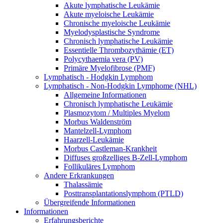
Akute lymphatische Leukämie
Akute myeloische Leukämie
Chronische myeloische Leukämie
Myelodysplastische Syndrome
Chronisch lymphatische Leukämie
Essentielle Thrombozythämie (ET)
Polycythaemia vera (PV)
Primäre Myelofibrose (PMF)
Lymphatisch - Hodgkin Lymphom
Lymphatisch - Non-Hodgkin Lymphome (NHL)
Allgemeine Informationen
Chronisch lymphatische Leukämie
Plasmozytom / Multiples Myelom
Morbus Waldenström
Mantelzell-Lymphom
Haarzell-Leukämie
Morbus Castleman-Krankheit
Diffuses großzelliges B-Zell-Lymphom
Follikuläres Lymphom
Andere Erkrankungen
Thalassämie
Posttransplantationslymphom (PTLD)
Übergreifende Informationen
Informationen
Erfahrungsberichte