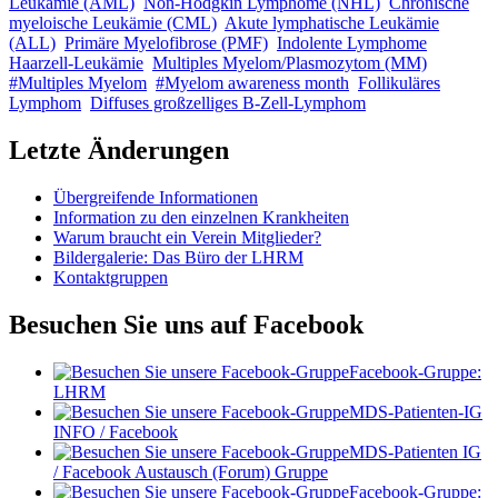
Leukämie (AML)
Non-Hodgkin Lymphome (NHL)
Chronische
myeloische Leukämie (CML)
Akute lymphatische Leukämie
(ALL)
Primäre Myelofibrose (PMF)
Indolente Lymphome
Haarzell-Leukämie
Multiples Myelom/Plasmozytom (MM)
#Multiples Myelom
#Myelom awareness month
Follikuläres
Lymphom
Diffuses großzelliges B-Zell-Lymphom
Letzte Änderungen
Übergreifende Informationen
Information zu den einzelnen Krankheiten
Warum braucht ein Verein Mitglieder?
Bildergalerie: Das Büro der LHRM
Kontaktgruppen
Besuchen Sie uns auf Facebook
Facebook-Gruppe:
LHRM
MDS-Patienten-IG
INFO / Facebook
MDS-Patienten IG
/ Facebook Austausch (Forum) Gruppe
Facebook-Gruppe: