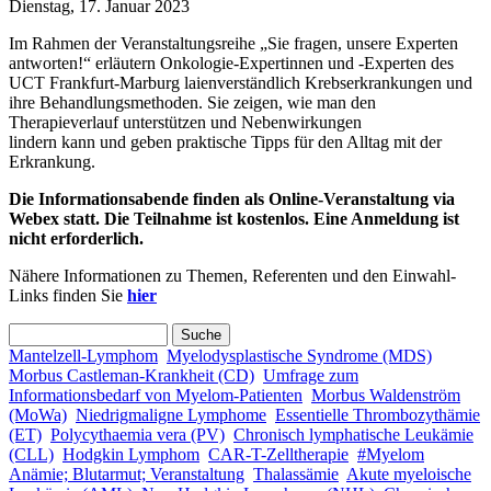
Dienstag, 17. Januar 2023
Im Rahmen der Veranstaltungsreihe „Sie fragen, unsere Experten
antworten!“ erläutern Onkologie-Expertinnen und -Experten des
UCT Frankfurt-Marburg laienverständlich Krebserkrankungen und
ihre Behandlungsmethoden. Sie zeigen, wie man den
Therapieverlauf unterstützen und Nebenwirkungen
lindern kann und geben praktische Tipps für den Alltag mit der
Erkrankung.
Die Informationsabende finden als Online-Veranstaltung via
Webex statt. Die Teilnahme ist kostenlos. Eine Anmeldung ist
nicht erforderlich.
Nähere Informationen zu Themen, Referenten und den Einwahl-
Links finden Sie
hier
Suche
Suchformular
Mantelzell-Lymphom
Myelodysplastische Syndrome (MDS)
Morbus Castleman-Krankheit (CD)
Umfrage zum
Informationsbedarf von Myelom-Patienten
Morbus Waldenström
(MoWa)
Niedrigmaligne Lymphome
Essentielle Thrombozythämie
(ET)
Polycythaemia vera (PV)
Chronisch lymphatische Leukämie
(CLL)
Hodgkin Lymphom
CAR-T-Zelltherapie
#Myelom
Anämie; Blutarmut; Veranstaltung
Thalassämie
Akute myeloische