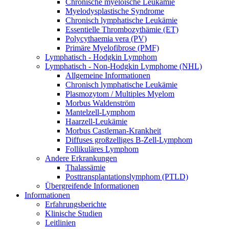
Chronische myeloische Leukämie
Myelodysplastische Syndrome
Chronisch lymphatische Leukämie
Essentielle Thrombozythämie (ET)
Polycythaemia vera (PV)
Primäre Myelofibrose (PMF)
Lymphatisch - Hodgkin Lymphom
Lymphatisch - Non-Hodgkin Lymphome (NHL)
Allgemeine Informationen
Chronisch lymphatische Leukämie
Plasmozytom / Multiples Myelom
Morbus Waldenström
Mantelzell-Lymphom
Haarzell-Leukämie
Morbus Castleman-Krankheit
Diffuses großzelliges B-Zell-Lymphom
Follikuläres Lymphom
Andere Erkrankungen
Thalassämie
Posttransplantationslymphom (PTLD)
Übergreifende Informationen
Informationen
Erfahrungsberichte
Klinische Studien
Leitlinien