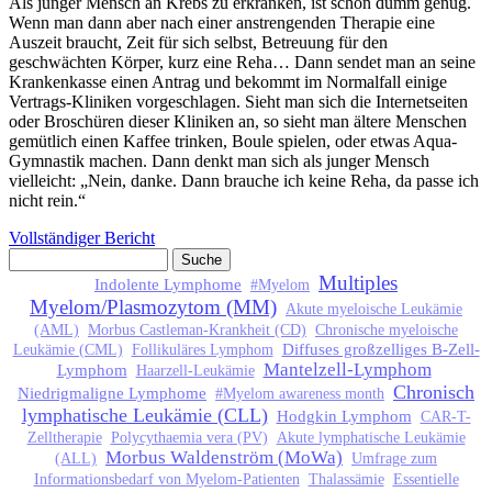
Als junger Mensch an Krebs zu erkranken, ist schon dumm genug.
Wenn man dann aber nach einer anstrengenden Therapie eine
Auszeit braucht, Zeit für sich selbst, Betreuung für den
geschwächten Körper, kurz eine Reha… Dann sendet man an seine
Krankenkasse einen Antrag und bekommt im Normalfall einige
Vertrags-Kliniken vorgeschlagen. Sieht man sich die Internetseiten
oder Broschüren dieser Kliniken an, so sieht man ältere Menschen
gemütlich einen Kaffee trinken, Boule spielen, oder etwas Aqua-
Gymnastik machen. Dann denkt man sich als junger Mensch
vielleicht: „Nein, danke. Dann brauche ich keine Reha, da passe ich
nicht rein.“
Vollständiger Bericht
Suche
Suchformular
Multiples
Indolente Lymphome
#Myelom
Myelom/Plasmozytom (MM)
Akute myeloische Leukämie
(AML)
Morbus Castleman-Krankheit (CD)
Chronische myeloische
Diffuses großzelliges B-Zell-
Leukämie (CML)
Follikuläres Lymphom
Mantelzell-Lymphom
Lymphom
Haarzell-Leukämie
Chronisch
Niedrigmaligne Lymphome
#Myelom awareness month
lymphatische Leukämie (CLL)
Hodgkin Lymphom
CAR-T-
Zelltherapie
Polycythaemia vera (PV)
Akute lymphatische Leukämie
Morbus Waldenström (MoWa)
(ALL)
Umfrage zum
Informationsbedarf von Myelom-Patienten
Thalassämie
Essentielle