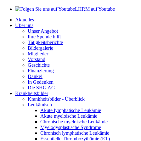
LHRM auf Youtube
Aktuelles
Über uns
Unser Angebot
Ihre Spende hilft
Tätigkeitsberichte
Bildergalerie
Mitglieder
Vorstand
Geschichte
Finanzierung
Danke!
In Gedenken
Die SHG AG
Krankheitsbilder
Krankheitsbilder - Überblick
Leukämisch
Akute lymphatische Leukämie
Akute myeloische Leukämie
Chronische myeloische Leukämie
Myelodysplastische Syndrome
Chronisch lymphatische Leukämie
Essentielle Thrombozythämie (ET)