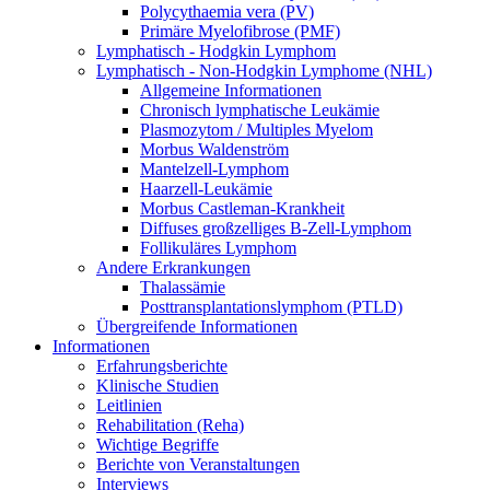
Polycythaemia vera (PV)
Primäre Myelofibrose (PMF)
Lymphatisch - Hodgkin Lymphom
Lymphatisch - Non-Hodgkin Lymphome (NHL)
Allgemeine Informationen
Chronisch lymphatische Leukämie
Plasmozytom / Multiples Myelom
Morbus Waldenström
Mantelzell-Lymphom
Haarzell-Leukämie
Morbus Castleman-Krankheit
Diffuses großzelliges B-Zell-Lymphom
Follikuläres Lymphom
Andere Erkrankungen
Thalassämie
Posttransplantationslymphom (PTLD)
Übergreifende Informationen
Informationen
Erfahrungsberichte
Klinische Studien
Leitlinien
Rehabilitation (Reha)
Wichtige Begriffe
Berichte von Veranstaltungen
Interviews