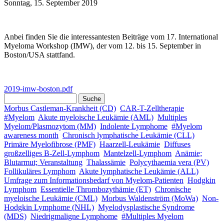
Sonntag, 15. September 2019
Anbei finden Sie die interessantesten Beiträge vom 17. International
Myeloma Workshop (IMW), der vom 12. bis 15. September in
Boston/USA stattfand.
2019-imw-boston.pdf
Suche
Suchformular
Morbus Castleman-Krankheit (CD)
CAR-T-Zelltherapie
#Myelom
Akute myeloische Leukämie (AML)
Multiples
Myelom/Plasmozytom (MM)
Indolente Lymphome
#Myelom
awareness month
Chronisch lymphatische Leukämie (CLL)
Primäre Myelofibrose (PMF)
Haarzell-Leukämie
Diffuses
großzelliges B-Zell-Lymphom
Mantelzell-Lymphom
Anämie;
Blutarmut; Veranstaltung
Thalassämie
Polycythaemia vera (PV)
Follikuläres Lymphom
Akute lymphatische Leukämie (ALL)
Umfrage zum Informationsbedarf von Myelom-Patienten
Hodgkin
Lymphom
Essentielle Thrombozythämie (ET)
Chronische
myeloische Leukämie (CML)
Morbus Waldenström (MoWa)
Non-
Hodgkin Lymphome (NHL)
Myelodysplastische Syndrome
(MDS)
Niedrigmaligne Lymphome
#Multiples Myelom