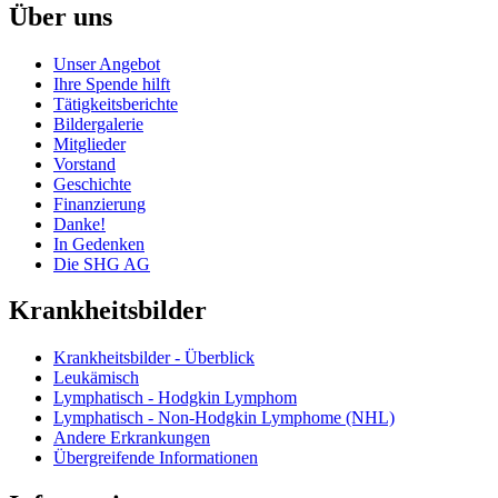
Über uns
Unser Angebot
Ihre Spende hilft
Tätigkeitsberichte
Bildergalerie
Mitglieder
Vorstand
Geschichte
Finanzierung
Danke!
In Gedenken
Die SHG AG
Krankheitsbilder
Krankheitsbilder - Überblick
Leukämisch
Lymphatisch - Hodgkin Lymphom
Lymphatisch - Non-Hodgkin Lymphome (NHL)
Andere Erkrankungen
Übergreifende Informationen