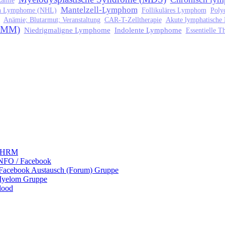
kämie
Mantelzell-Lymphom
n Lymphome (NHL)
Follikuläres Lymphom
Poly
Anämie; Blutarmut; Veranstaltung
CAR-T-Zelltherapie
Akute lymphatische
 (MM)
Niedrigmaligne Lymphome
Indolente Lymphome
Essentielle 
 LHRM
NFO / Facebook
 Facebook Austausch (Forum) Gruppe
Myelom Gruppe
lood