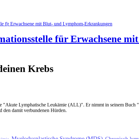
mationsstelle für Erwachsene m
 deinen Krebs
se "Akute Lymphatische Leukämie (ALL)". Er nimmt in seinem Buch "Ei
und den damit verbundenen Hürden.
Myelodysplastische Syndrome (MDS)
Chronisch lym