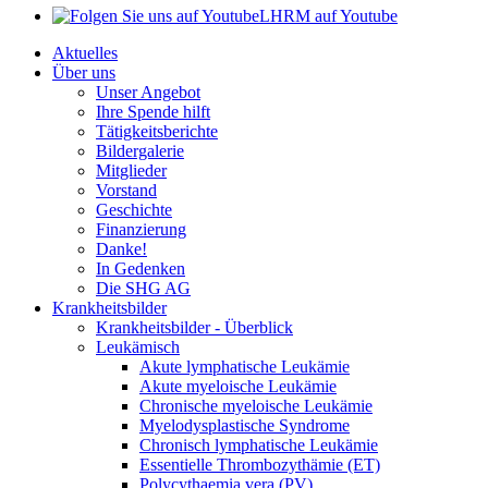
LHRM auf Youtube
Aktuelles
Über uns
Unser Angebot
Ihre Spende hilft
Tätigkeitsberichte
Bildergalerie
Mitglieder
Vorstand
Geschichte
Finanzierung
Danke!
In Gedenken
Die SHG AG
Krankheitsbilder
Krankheitsbilder - Überblick
Leukämisch
Akute lymphatische Leukämie
Akute myeloische Leukämie
Chronische myeloische Leukämie
Myelodysplastische Syndrome
Chronisch lymphatische Leukämie
Essentielle Thrombozythämie (ET)
Polycythaemia vera (PV)