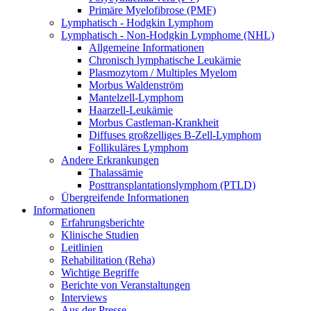
Primäre Myelofibrose (PMF)
Lymphatisch - Hodgkin Lymphom
Lymphatisch - Non-Hodgkin Lymphome (NHL)
Allgemeine Informationen
Chronisch lymphatische Leukämie
Plasmozytom / Multiples Myelom
Morbus Waldenström
Mantelzell-Lymphom
Haarzell-Leukämie
Morbus Castleman-Krankheit
Diffuses großzelliges B-Zell-Lymphom
Follikuläres Lymphom
Andere Erkrankungen
Thalassämie
Posttransplantationslymphom (PTLD)
Übergreifende Informationen
Informationen
Erfahrungsberichte
Klinische Studien
Leitlinien
Rehabilitation (Reha)
Wichtige Begriffe
Berichte von Veranstaltungen
Interviews
Aus der Presse