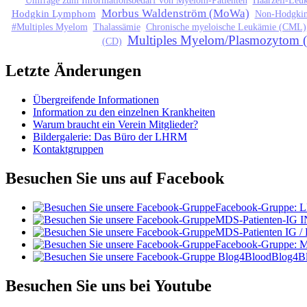
Suchformular
Umfrage zum Informationsbedarf von Myelom-Patienten
Haarzell-Leu
Morbus Waldenström (MoWa)
Hodgkin Lymphom
Non-Hodgki
#Multiples Myelom
Thalassämie
Chronische myeloische Leukämie (CML)
Multiples Myelom/Plasmozytom
(CD)
Letzte Änderungen
Übergreifende Informationen
Information zu den einzelnen Krankheiten
Warum braucht ein Verein Mitglieder?
Bildergalerie: Das Büro der LHRM
Kontaktgruppen
Besuchen Sie uns auf Facebook
Facebook-Gruppe:
MDS-Patienten-IG I
MDS-Patienten IG /
Facebook-Gruppe: 
Blog4B
Besuchen Sie uns bei Youtube