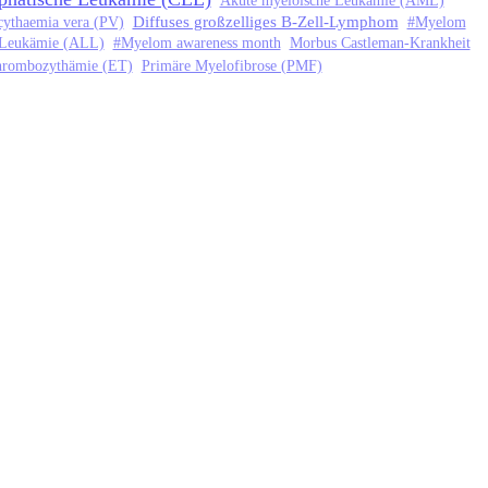
Akute myeloische Leukämie (AML)
Diffuses großzelliges B-Zell-Lymphom
cythaemia vera (PV)
#Myelom
 Leukämie (ALL)
#Myelom awareness month
Morbus Castleman-Krankheit
Thrombozythämie (ET)
Primäre Myelofibrose (PMF)