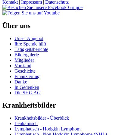
Kontakt
|
Impressum
|
Datenschutz
Über uns
Unser Angebot
Ihre Spende hilft
Tätigkeitsberichte
Bildergalerie
Mitglieder
Vorstand
Geschichte
Finanzierung
Danke!
In Gedenken
Die SHG AG
Krankheitsbilder
Krankheitsbilder - Überblick
Leukämisch
Lymphatisch - Hodgkin Lymphom
Lymphatisch - Non-Hodgkin Lymphome (NHL)