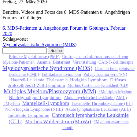
Freitag, 27. März 2020
Berichte, Videos und Fotos des 6. MDS-Patienten u. Angehörigen
Forums in Göttingen
6. MDS-Patienten u. Angehörigen Forum in Göttingen, Februar
2020
Schlagworte:
Myelodysplastische Syndrome (MDS)
Suche
Suchformular
Primäre Myelofibrose (PMF)
Umfrage zum Informationsbedarf von
Myelom-Patienten
Anämie; Blutarmut; Veranstaltung
CAR-T-Zelltherapie
Myelodysplastische Syndrome (MDS)
Chronische myeloische
Leukämie (CML)
Follikuläres Lymphom
Polycythaemia vera (PV)
Hodgkin Lymphom
Diffuses
Haarzell-Leukämie
Thalassämie
großzelliges B-Zell-Lymphom
Morbus Castleman-Krankheit (CD)
Multiples Myelom/Plasmozytom (MM)
#Multiples Myelom
Niedrigmaligne Lymphome
Akute myeloische Leukämie (AML)
Mantelzell-Lymphom
#Myelom
Essentielle Thrombozythämie (ET)
Non-Hodgkin Lymphome (NHL)
Akute lymphatische Leukämie (ALL)
Chronisch lymphatische Leukämie
Indolente Lymphome
(CLL)
Morbus Waldenström (MoWa)
#Myelom awareness
month