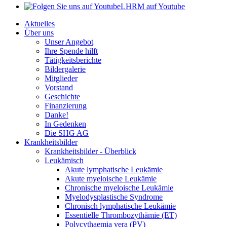
LHRM auf Youtube
Aktuelles
Über uns
Unser Angebot
Ihre Spende hilft
Tätigkeitsberichte
Bildergalerie
Mitglieder
Vorstand
Geschichte
Finanzierung
Danke!
In Gedenken
Die SHG AG
Krankheitsbilder
Krankheitsbilder - Überblick
Leukämisch
Akute lymphatische Leukämie
Akute myeloische Leukämie
Chronische myeloische Leukämie
Myelodysplastische Syndrome
Chronisch lymphatische Leukämie
Essentielle Thrombozythämie (ET)
Polycythaemia vera (PV)