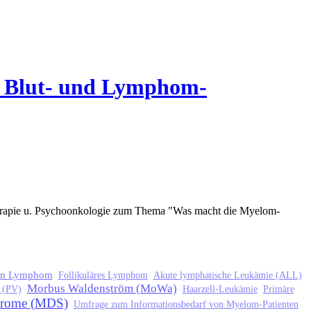
it Blut- und Lymphom-
erapie u. Psychoonkologie zum Thema "Was macht die Myelom-
in Lymphom
Follikuläres Lymphom
Akute lymphatische Leukämie (ALL)
Morbus Waldenström (MoWa)
 (PV)
Haarzell-Leukämie
Primäre
drome (MDS)
Umfrage zum Informationsbedarf von Myelom-Patienten