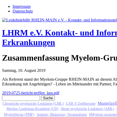
Jump to navigation
Impressum
Datenschutz
LHRM e.V.
Kontakt- und Infor
Erkrankungen
Zusammenfassung Myelom-Grupp
Samstag, 10. August 2019
Als Referent stand der Myelom-Gruppe RHEIN-MAIN an diesem Aben
Erkrankung mit Angehörigen? - Leben im Miteinander mit Partner, Fam
2019-0725-bericht-treffen_lara.pdf
Suche
Suchformular
Mantelze
Chronische myeloische Leukämie (CML)
CAR-T-Zelltherapie
Morbus Castleman-Krankheit (CD)
Akute myeloische Leukämie (AML)
Myelofibrose (PMF)
Anämie; Blutarmut; Veranstaltung
#Myelom awarenes