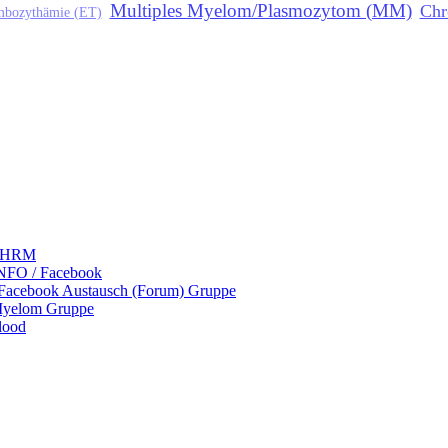
Multiples Myelom/Plasmozytom (MM)
Chr
ombozythämie (ET)
 LHRM
NFO / Facebook
 Facebook Austausch (Forum) Gruppe
Myelom Gruppe
lood