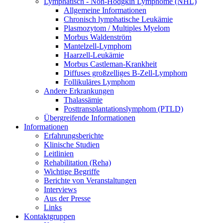
Lymphatisch - Non-Hodgkin Lymphome (NHL)
Allgemeine Informationen
Chronisch lymphatische Leukämie
Plasmozytom / Multiples Myelom
Morbus Waldenström
Mantelzell-Lymphom
Haarzell-Leukämie
Morbus Castleman-Krankheit
Diffuses großzelliges B-Zell-Lymphom
Follikuläres Lymphom
Andere Erkrankungen
Thalassämie
Posttransplantationslymphom (PTLD)
Übergreifende Informationen
Informationen
Erfahrungsberichte
Klinische Studien
Leitlinien
Rehabilitation (Reha)
Wichtige Begriffe
Berichte von Veranstaltungen
Interviews
Aus der Presse
Links
Kontaktgruppen