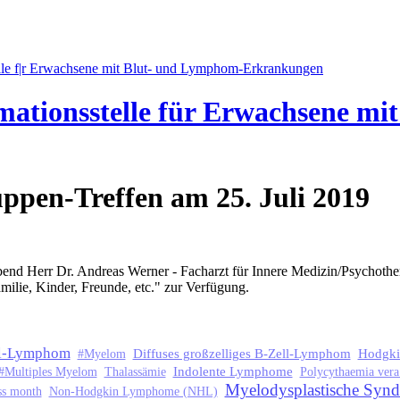
mationsstelle für Erwachsene m
en-Treffen am 25. Juli 2019
d Herr Dr. Andreas Werner - Facharzt für Innere Medizin/Psychoth
ilie, Kinder, Freunde, etc." zur Verfügung.
ll-Lymphom
Diffuses großzelliges B-Zell-Lymphom
Hodgk
#Myelom
Indolente Lymphome
#Multiples Myelom
Thalassämie
Polycythaemia vera
Myelodysplastische Syn
s month
Non-Hodgkin Lymphome (NHL)