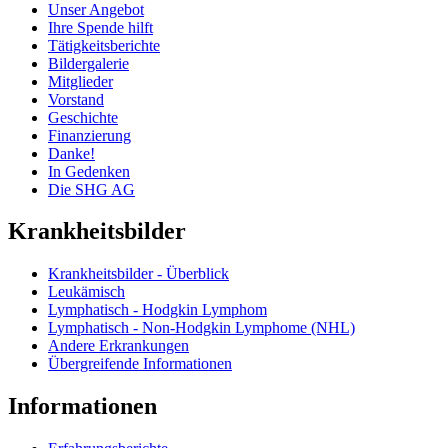
Unser Angebot
Ihre Spende hilft
Tätigkeitsberichte
Bildergalerie
Mitglieder
Vorstand
Geschichte
Finanzierung
Danke!
In Gedenken
Die SHG AG
Krankheitsbilder
Krankheitsbilder - Überblick
Leukämisch
Lymphatisch - Hodgkin Lymphom
Lymphatisch - Non-Hodgkin Lymphome (NHL)
Andere Erkrankungen
Übergreifende Informationen
Informationen