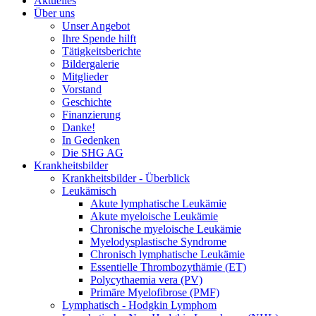
Aktuelles
Über uns
Unser Angebot
Ihre Spende hilft
Tätigkeitsberichte
Bildergalerie
Mitglieder
Vorstand
Geschichte
Finanzierung
Danke!
In Gedenken
Die SHG AG
Krankheitsbilder
Krankheitsbilder - Überblick
Leukämisch
Akute lymphatische Leukämie
Akute myeloische Leukämie
Chronische myeloische Leukämie
Myelodysplastische Syndrome
Chronisch lymphatische Leukämie
Essentielle Thrombozythämie (ET)
Polycythaemia vera (PV)
Primäre Myelofibrose (PMF)
Lymphatisch - Hodgkin Lymphom