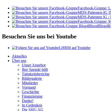
Facebook-Gruppe:
MDS-Patienten-IG I
MDS-Patienten IG /
Facebook-Gruppe: 
Blog4B
Besuchen Sie uns bei Youtube
LHRM auf Youtube
Aktuelles
Über uns
Unser Angebot
Ihre Spende hilft
Tätigkeitsberichte
Bildergalerie
Mitglieder
Vorstand
Geschichte
Finanzierung
Danke!
In Gedenken
Die SHG AG