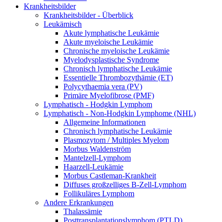
Krankheitsbilder
Krankheitsbilder - Überblick
Leukämisch
Akute lymphatische Leukämie
Akute myeloische Leukämie
Chronische myeloische Leukämie
Myelodysplastische Syndrome
Chronisch lymphatische Leukämie
Essentielle Thrombozythämie (ET)
Polycythaemia vera (PV)
Primäre Myelofibrose (PMF)
Lymphatisch - Hodgkin Lymphom
Lymphatisch - Non-Hodgkin Lymphome (NHL)
Allgemeine Informationen
Chronisch lymphatische Leukämie
Plasmozytom / Multiples Myelom
Morbus Waldenström
Mantelzell-Lymphom
Haarzell-Leukämie
Morbus Castleman-Krankheit
Diffuses großzelliges B-Zell-Lymphom
Follikuläres Lymphom
Andere Erkrankungen
Thalassämie
Posttransplantationslymphom (PTLD)