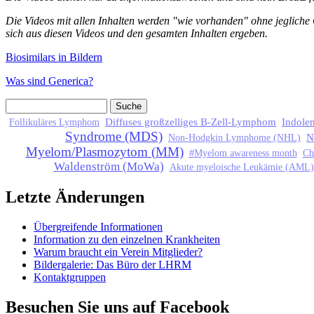
Die Videos mit allen Inhalten werden "wie vorhanden" ohne jegliche 
sich aus diesen Videos und den gesamten Inhalten ergeben.
Biosimilars in Bildern
Was sind Generica?
Suche
Suchformular
Diffuses großzelliges B-Zell-Lymphom
Indole
Follikuläres Lymphom
Syndrome (MDS)
N
Non-Hodgkin Lymphome (NHL)
Myelom/Plasmozytom (MM)
#Myelom awareness month
Ch
Waldenström (MoWa)
Akute myeloische Leukämie (AML)
Letzte Änderungen
Übergreifende Informationen
Information zu den einzelnen Krankheiten
Warum braucht ein Verein Mitglieder?
Bildergalerie: Das Büro der LHRM
Kontaktgruppen
Besuchen Sie uns auf Facebook