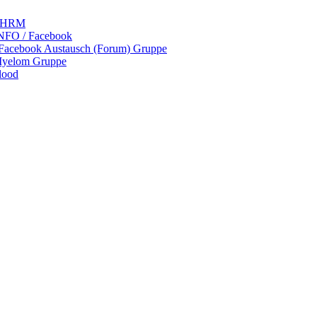
 LHRM
NFO / Facebook
 Facebook Austausch (Forum) Gruppe
Myelom Gruppe
lood