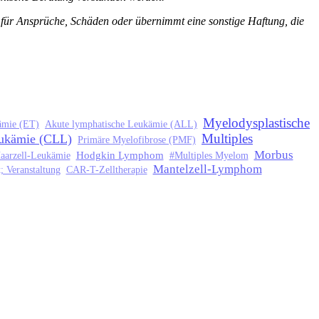
l für Ansprüche, Schäden oder übernimmt eine sonstige Haftung, die
Myelodysplastische
ämie (ET)
Akute lymphatische Leukämie (ALL)
Multiples
eukämie (CLL)
Primäre Myelofibrose (PMF)
Morbus
Hodgkin Lymphom
aarzell-Leukämie
#Multiples Myelom
Mantelzell-Lymphom
; Veranstaltung
CAR-T-Zelltherapie