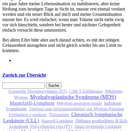
ein paar Jahre meine Lebenssituation zu stabilisieren, aber keine
Heilung zum heutigen Tage in Sicht ist, musste erst einmal verdaut
werden und ein neuer Blick auf mich und meine Gesamtsituation
musste her. Es wird einfacher, wenn man Träume nicht mehr ewig
vor sich hinschiebt, sondern bei bester und nächster Gelegenheit
einfach versucht diese umzusetzen.
Bei allem Eifer bitte aber auch darauf achten, es mit der nötigen
Gelassenheit anzugehen und nicht gleich wieder bis ans Limit zu
kommen.
Zurück zur Übersicht
Suche
Suchformular
Essentielle Thrombozythämie (ET)
CAR-T-Zelltherapie
#Multiples
Myelodysplastische Syndrome (MDS)
Myelom
Mantelzell-Lymphom
Indolente
#Myelom awareness month
Lymphome
Umfrage zum Informationsbedarf von Myelom-Patienten
Chronisch lymphatische
Follikuläres Lymphom
Thalassämie
Leukämie (CLL)
Diffuses großzelliges B-Zell-
Haarzell-Leukämie
Lymphom
Polycythaemia vera (PV)
Akute myeloische Leukämie