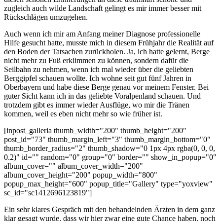
zugleich auch wilde Landschaft gelingt es mir immer besser mit
Rückschlägen umzugehen.
Auch wenn ich mir am Anfang meiner Diagnose professionelle
Hilfe gesucht hatte, musste mich in diesem Frühjahr die Realität auf
den Boden der Tatsachen zurückholen. Ja, ich hatte gelernt, Berge
nicht mehr zu Fuß erklimmen zu können, sondern dafür die
Seilbahn zu nehmen, wenn ich mal wieder über die geliebten
Berggipfel schauen wollte. Ich wohne seit gut fünf Jahren in
Oberbayern und habe diese Berge genau vor meinem Fenster. Bei
guter Sicht kann ich in das geliebte Voralpenland schauen. Und
trotzdem gibt es immer wieder Ausflüge, wo mir die Tränen
kommen, weil es eben nicht mehr so wie früher ist.
[inpost_galleria thumb_width="200" thumb_height="200"
post_id="73" thumb_margin_left="3" thumb_margin_bottom="0"
thumb_border_radius="2" thumb_shadow="0 1px 4px rgba(0, 0, 0,
0.2)" id="" random="0" group="0" border="" show_in_popup="0"
album_cover="" album_cover_width="200"
album_cover_height="200" popup_width="800"
popup_max_height="600" popup_title="Gallery" type="yoxview"
sc_id="sc1412696123819"]
Ein sehr klares Gespräch mit den behandelnden Ärzten in dem ganz
klar gesagt wurde, dass wir hier zwar eine gute Chance haben, noch