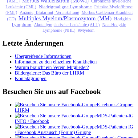
Morbus Waldenström (MoWa)
(AML)
Chronische myeloische
Niedrigmaligne Lymphome
Leukämie (CML)
Primäre Myelofibrose
(PMF)
Anämie; Blutarmut; Veranstaltung
Morbus Castleman-Krankheit
Multiples Myelom/Plasmozytom (MM)
Hodgkin
(CD)
Lymphom
Akute lymphatische Leukämie (ALL)
Non-Hodgkin
Lymphome (NHL)
#Myelom
Letzte Änderungen
Übergreifende Informationen
Information zu den einzelnen Krankheiten
Warum braucht ein Verein Mitglieder?
Bildergalerie: Das Büro der LHRM
Kontaktgruppen
Besuchen Sie uns auf Facebook
Facebook-Gruppe:
LHRM
MDS-Patienten-IG
INFO / Facebook
MDS-Patienten IG
/ Facebook Austausch (Forum) Gruppe
Facebook-Gruppe: