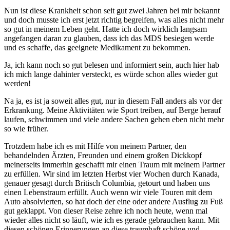
Nun ist diese Krankheit schon seit gut zwei Jahren bei mir bekannt
und doch musste ich erst jetzt richtig begreifen, was alles nicht mehr
so gut in meinem Leben geht. Hatte ich doch wirklich langsam
angefangen daran zu glauben, dass ich das MDS besiegen werde
und es schaffe, das geeignete Medikament zu bekommen.
Ja, ich kann noch so gut belesen und informiert sein, auch hier hab
ich mich lange dahinter versteckt, es würde schon alles wieder gut
werden!
Na ja, es ist ja soweit alles gut, nur in diesem Fall anders als vor der
Erkrankung. Meine Aktivitäten wie Sport treiben, auf Berge herauf
laufen, schwimmen und viele andere Sachen gehen eben nicht mehr
so wie früher.
Trotzdem habe ich es mit Hilfe von meinem Partner, den
behandelnden Ärzten, Freunden und einem großen Dickkopf
meinerseits immerhin geschafft mir einen Traum mit meinem Partner
zu erfüllen. Wir sind im letzten Herbst vier Wochen durch Kanada,
genauer gesagt durch Britisch Columbia, getourt und haben uns
einen Lebenstraum erfüllt. Auch wenn wir viele Touren mit dem
Auto absolvierten, so hat doch der eine oder andere Ausflug zu Fuß
gut geklappt. Von dieser Reise zehre ich noch heute, wenn mal
wieder alles nicht so läuft, wie ich es gerade gebrauchen kann. Mit
diesen schönen Erinnerungen an diese traumhaft schöne und