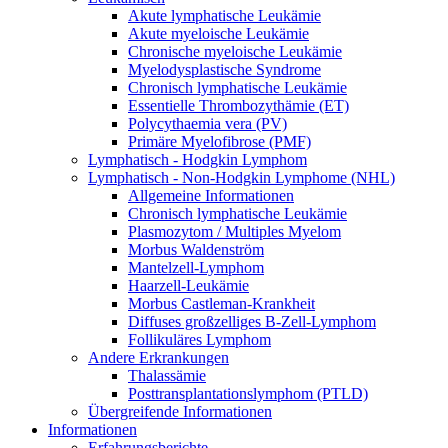
Akute lymphatische Leukämie
Akute myeloische Leukämie
Chronische myeloische Leukämie
Myelodysplastische Syndrome
Chronisch lymphatische Leukämie
Essentielle Thrombozythämie (ET)
Polycythaemia vera (PV)
Primäre Myelofibrose (PMF)
Lymphatisch - Hodgkin Lymphom
Lymphatisch - Non-Hodgkin Lymphome (NHL)
Allgemeine Informationen
Chronisch lymphatische Leukämie
Plasmozytom / Multiples Myelom
Morbus Waldenström
Mantelzell-Lymphom
Haarzell-Leukämie
Morbus Castleman-Krankheit
Diffuses großzelliges B-Zell-Lymphom
Follikuläres Lymphom
Andere Erkrankungen
Thalassämie
Posttransplantationslymphom (PTLD)
Übergreifende Informationen
Informationen
Erfahrungsberichte