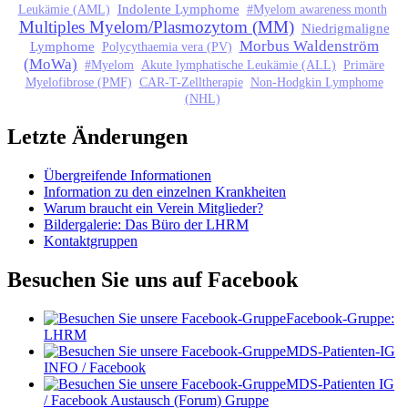
Indolente Lymphome
Leukämie (AML)
#Myelom awareness month
Multiples Myelom/Plasmozytom (MM)
Niedrigmaligne
Morbus Waldenström
Lymphome
Polycythaemia vera (PV)
(MoWa)
#Myelom
Akute lymphatische Leukämie (ALL)
Primäre
Myelofibrose (PMF)
CAR-T-Zelltherapie
Non-Hodgkin Lymphome
(NHL)
Letzte Änderungen
Übergreifende Informationen
Information zu den einzelnen Krankheiten
Warum braucht ein Verein Mitglieder?
Bildergalerie: Das Büro der LHRM
Kontaktgruppen
Besuchen Sie uns auf Facebook
Facebook-Gruppe:
LHRM
MDS-Patienten-IG
INFO / Facebook
MDS-Patienten IG
/ Facebook Austausch (Forum) Gruppe