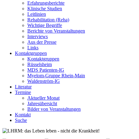
Erfahrungsberichte
Klinische Studien
Leitlinien
Rehabilitation (Reha)
Wichtige Begriffe
Berichte von Veranstaltungen
Interviews
Aus der Presse
Links
Kontaktgruppen
Kontaktgruppen
Rüsselsheim
MDS Patienten-IG
Myelom-Gruppe Rhein-Main
Waldenström-IG
Literatur
Termine
Aktueller Monat
Jahresübersicht
Bilder von Veranstaltungen
Kontakt
Suche