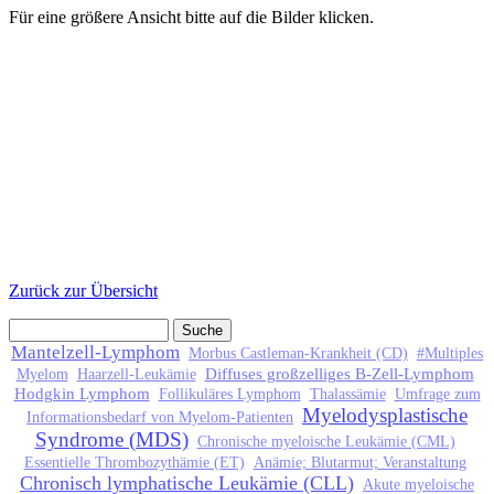
Für eine größere Ansicht bitte auf die Bilder klicken.
Zurück zur Übersicht
Suche
Suchformular
Mantelzell-Lymphom
Morbus Castleman-Krankheit (CD)
#Multiples
Diffuses großzelliges B-Zell-Lymphom
Myelom
Haarzell-Leukämie
Hodgkin Lymphom
Follikuläres Lymphom
Thalassämie
Umfrage zum
Myelodysplastische
Informationsbedarf von Myelom-Patienten
Syndrome (MDS)
Chronische myeloische Leukämie (CML)
Essentielle Thrombozythämie (ET)
Anämie; Blutarmut; Veranstaltung
Chronisch lymphatische Leukämie (CLL)
Akute myeloische