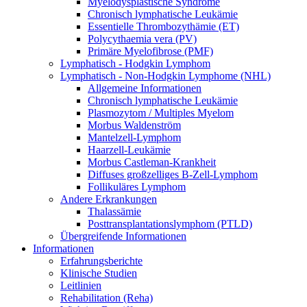
Myelodysplastische Syndrome
Chronisch lymphatische Leukämie
Essentielle Thrombozythämie (ET)
Polycythaemia vera (PV)
Primäre Myelofibrose (PMF)
Lymphatisch - Hodgkin Lymphom
Lymphatisch - Non-Hodgkin Lymphome (NHL)
Allgemeine Informationen
Chronisch lymphatische Leukämie
Plasmozytom / Multiples Myelom
Morbus Waldenström
Mantelzell-Lymphom
Haarzell-Leukämie
Morbus Castleman-Krankheit
Diffuses großzelliges B-Zell-Lymphom
Follikuläres Lymphom
Andere Erkrankungen
Thalassämie
Posttransplantationslymphom (PTLD)
Übergreifende Informationen
Informationen
Erfahrungsberichte
Klinische Studien
Leitlinien
Rehabilitation (Reha)