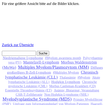
Für eine größere Ansicht bitte auf die Bilder klicken.
Zurück zur Übersicht
Suche
Suchformular
Niedrigmaligne Lymphome
#Myelom awareness month
Polycythaemia
Mantelzell-Lymphom
Morbus Waldenström
vera (PV)
Multiples Myelom/Plasmozytom (MM)
(MoWa)
Diffuses
Chronisch
großzelliges B-Zell-Lymphom
#Multiples Myelom
lymphatische Leukämie (CLL)
Thalassämie
#Myelom
Akute
Hodgkin Lymphom
lymphatische Leukämie (ALL)
Chronische
myeloische Leukämie (CML)
Morbus Castleman-Krankheit (CD)
Essentielle Thrombozythämie (ET)
Anämie; Blutarmut; Veranstaltung
CAR-T-Zelltherapie
Non-Hodgkin Lymphome (NHL)
Myelodysplastische Syndrome (MDS)
Primäre Myelofibrose
(PMF)
Umfrage zum Informationsbedarf von Myelom-Patienten
Haarzell-