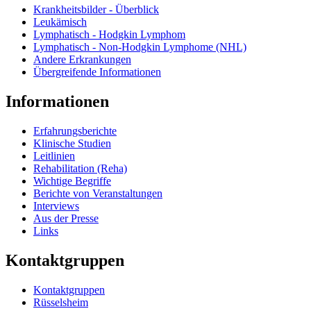
Krankheitsbilder - Überblick
Leukämisch
Lymphatisch - Hodgkin Lymphom
Lymphatisch - Non-Hodgkin Lymphome (NHL)
Andere Erkrankungen
Übergreifende Informationen
Informationen
Erfahrungsberichte
Klinische Studien
Leitlinien
Rehabilitation (Reha)
Wichtige Begriffe
Berichte von Veranstaltungen
Interviews
Aus der Presse
Links
Kontaktgruppen
Kontaktgruppen
Rüsselsheim