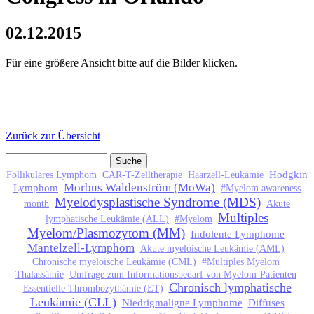
02.12.2015
Für eine größere Ansicht bitte auf die Bilder klicken.
Zurück zur Übersicht
Suche
Suchformular
Hodgkin
Follikuläres Lymphom
CAR-T-Zelltherapie
Haarzell-Leukämie
Morbus Waldenström (MoWa)
Lymphom
#Myelom awareness
Myelodysplastische Syndrome (MDS)
month
Akute
Multiples
lymphatische Leukämie (ALL)
#Myelom
Myelom/Plasmozytom (MM)
Indolente Lymphome
Mantelzell-Lymphom
Akute myeloische Leukämie (AML)
Chronische myeloische Leukämie (CML)
#Multiples Myelom
Thalassämie
Umfrage zum Informationsbedarf von Myelom-Patienten
Chronisch lymphatische
Essentielle Thrombozythämie (ET)
Leukämie (CLL)
Niedrigmaligne Lymphome
Diffuses