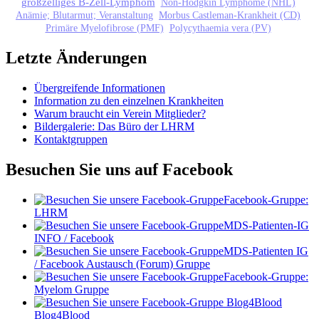
großzelliges B-Zell-Lymphom
Non-Hodgkin Lymphome (NHL)
Anämie; Blutarmut; Veranstaltung
Morbus Castleman-Krankheit (CD)
Primäre Myelofibrose (PMF)
Polycythaemia vera (PV)
Letzte Änderungen
Übergreifende Informationen
Information zu den einzelnen Krankheiten
Warum braucht ein Verein Mitglieder?
Bildergalerie: Das Büro der LHRM
Kontaktgruppen
Besuchen Sie uns auf Facebook
Facebook-Gruppe:
LHRM
MDS-Patienten-IG
INFO / Facebook
MDS-Patienten IG
/ Facebook Austausch (Forum) Gruppe
Facebook-Gruppe:
Myelom Gruppe
Blog4Blood