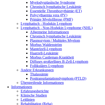
Myelodysplastische Syndrome
Chronisch lymphatische Leukämie
Essentielle Thrombozythämie (ET)
Polycythaemia vera (PV)
Primäre Myelofibrose (PMF)
Lymphatisch - Hodgkin Lymphom
Lymphatisch - Non-Hodgkin Lymphome (NHL)
Allgemeine Informationen
Chronisch lymphatische Leukämie
Plasmozytom / Multiples Myelom
Morbus Waldenström
Mantelzell-Lymphom
Haarzell-Leukämie
Morbus Castleman-Krankheit
Diffuses großzelliges B-Zell-Lymphom
Follikuläres Lymphom
Andere Erkrankungen
Thalassämie
Posttransplantationslymphom (PTLD)
Übergreifende Informationen
Informationen
Erfahrungsberichte
Klinische Studien
Leitlinien
Rehabilitation (Reha)