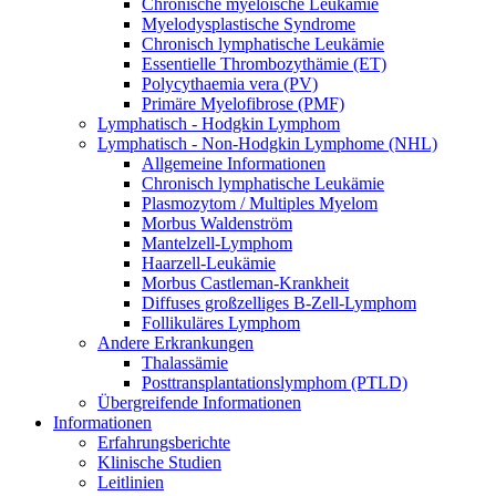
Chronische myeloische Leukämie
Myelodysplastische Syndrome
Chronisch lymphatische Leukämie
Essentielle Thrombozythämie (ET)
Polycythaemia vera (PV)
Primäre Myelofibrose (PMF)
Lymphatisch - Hodgkin Lymphom
Lymphatisch - Non-Hodgkin Lymphome (NHL)
Allgemeine Informationen
Chronisch lymphatische Leukämie
Plasmozytom / Multiples Myelom
Morbus Waldenström
Mantelzell-Lymphom
Haarzell-Leukämie
Morbus Castleman-Krankheit
Diffuses großzelliges B-Zell-Lymphom
Follikuläres Lymphom
Andere Erkrankungen
Thalassämie
Posttransplantationslymphom (PTLD)
Übergreifende Informationen
Informationen
Erfahrungsberichte
Klinische Studien
Leitlinien