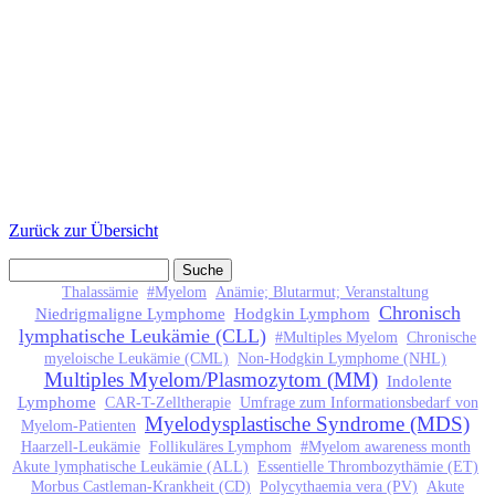
Zurück zur Übersicht
Suche
Suchformular
Thalassämie
#Myelom
Anämie; Blutarmut; Veranstaltung
Chronisch
Niedrigmaligne Lymphome
Hodgkin Lymphom
lymphatische Leukämie (CLL)
#Multiples Myelom
Chronische
myeloische Leukämie (CML)
Non-Hodgkin Lymphome (NHL)
Multiples Myelom/Plasmozytom (MM)
Indolente
Lymphome
CAR-T-Zelltherapie
Umfrage zum Informationsbedarf von
Myelodysplastische Syndrome (MDS)
Myelom-Patienten
Haarzell-Leukämie
Follikuläres Lymphom
#Myelom awareness month
Akute lymphatische Leukämie (ALL)
Essentielle Thrombozythämie (ET)
Morbus Castleman-Krankheit (CD)
Polycythaemia vera (PV)
Akute