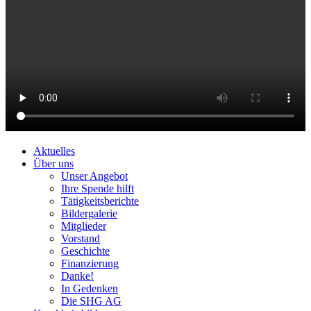
Aktuelles
Über uns
Unser Angebot
Ihre Spende hilft
Tätigkeitsberichte
Bildergalerie
Mitglieder
Vorstand
Geschichte
Finanzierung
Danke!
In Gedenken
Die SHG AG