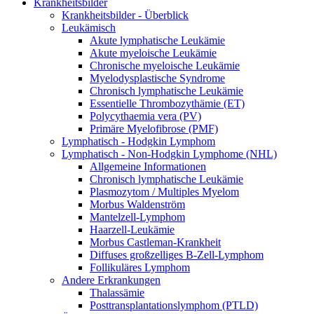
Krankheitsbilder
Krankheitsbilder - Überblick
Leukämisch
Akute lymphatische Leukämie
Akute myeloische Leukämie
Chronische myeloische Leukämie
Myelodysplastische Syndrome
Chronisch lymphatische Leukämie
Essentielle Thrombozythämie (ET)
Polycythaemia vera (PV)
Primäre Myelofibrose (PMF)
Lymphatisch - Hodgkin Lymphom
Lymphatisch - Non-Hodgkin Lymphome (NHL)
Allgemeine Informationen
Chronisch lymphatische Leukämie
Plasmozytom / Multiples Myelom
Morbus Waldenström
Mantelzell-Lymphom
Haarzell-Leukämie
Morbus Castleman-Krankheit
Diffuses großzelliges B-Zell-Lymphom
Follikuläres Lymphom
Andere Erkrankungen
Thalassämie
Posttransplantationslymphom (PTLD)