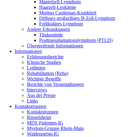
Mantelzell-Lymphom
Haarzell-Leukämie
Morbus Castleman-Krankheit
Diffuses großzelliges B-Zell-Lymphom
Follikuläres Lymphom
Andere Erkrankungen
Thalassämie
Posttransplantationslymphom (PTLD)
Übergreifende Informationen
Informationen
Erfahrungsberichte
Klinische Studien
Leitlinien
Rehabilitation (Reha)
Wichtige Begriffe
Berichte von Veranstaltungen
Interviews
Aus der Presse
Links
Kontaktgruppen
Kontaktgruppen
Rüsselsheim
MDS Patienten-IG
Myelom-Gruppe Rhein-Main
Waldenström-IG