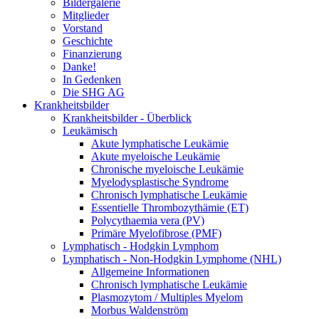
Bildergalerie
Mitglieder
Vorstand
Geschichte
Finanzierung
Danke!
In Gedenken
Die SHG AG
Krankheitsbilder
Krankheitsbilder - Überblick
Leukämisch
Akute lymphatische Leukämie
Akute myeloische Leukämie
Chronische myeloische Leukämie
Myelodysplastische Syndrome
Chronisch lymphatische Leukämie
Essentielle Thrombozythämie (ET)
Polycythaemia vera (PV)
Primäre Myelofibrose (PMF)
Lymphatisch - Hodgkin Lymphom
Lymphatisch - Non-Hodgkin Lymphome (NHL)
Allgemeine Informationen
Chronisch lymphatische Leukämie
Plasmozytom / Multiples Myelom
Morbus Waldenström