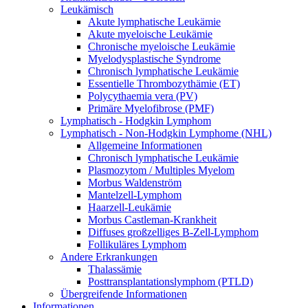
Leukämisch
Akute lymphatische Leukämie
Akute myeloische Leukämie
Chronische myeloische Leukämie
Myelodysplastische Syndrome
Chronisch lymphatische Leukämie
Essentielle Thrombozythämie (ET)
Polycythaemia vera (PV)
Primäre Myelofibrose (PMF)
Lymphatisch - Hodgkin Lymphom
Lymphatisch - Non-Hodgkin Lymphome (NHL)
Allgemeine Informationen
Chronisch lymphatische Leukämie
Plasmozytom / Multiples Myelom
Morbus Waldenström
Mantelzell-Lymphom
Haarzell-Leukämie
Morbus Castleman-Krankheit
Diffuses großzelliges B-Zell-Lymphom
Follikuläres Lymphom
Andere Erkrankungen
Thalassämie
Posttransplantationslymphom (PTLD)
Übergreifende Informationen
Informationen