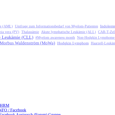
Indolen
ie (AML)
Umfrage zum Informationsbedarf von Myelom-Patienten
mia vera (PV)
Thalassämie
Akute lymphatische Leukämie (ALL)
CAR-T-Zell
e Leukämie (CLL)
#Myelom awareness month
Non-Hodgkin Lymphome
Morbus Waldenström (MoWa)
Hodgkin Lymphom
Haarzell-Leukä
 LHRM
NFO / Facebook
 Facebook Austausch (Forum) Gruppe