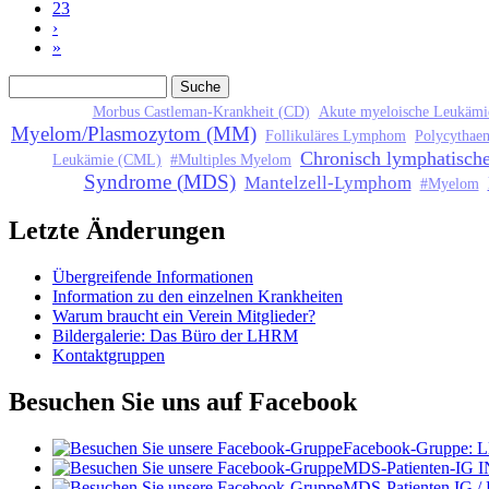
23
›
»
Suche
Suchformular
Morbus Castleman-Krankheit (CD)
Akute myeloische Leukäm
Myelom/Plasmozytom (MM)
Follikuläres Lymphom
Polycythae
Chronisch lymphatisch
Leukämie (CML)
#Multiples Myelom
Syndrome (MDS)
Mantelzell-Lymphom
#Myelom
Letzte Änderungen
Übergreifende Informationen
Information zu den einzelnen Krankheiten
Warum braucht ein Verein Mitglieder?
Bildergalerie: Das Büro der LHRM
Kontaktgruppen
Besuchen Sie uns auf Facebook
Facebook-Gruppe:
MDS-Patienten-IG I
MDS-Patienten IG /