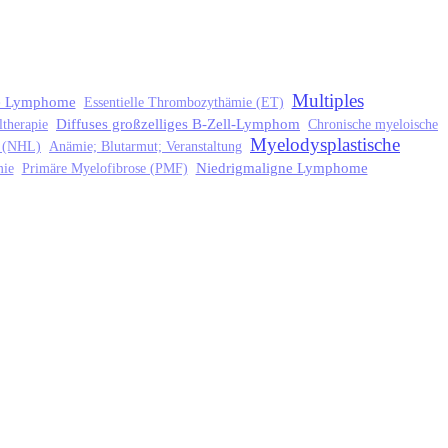
Multiples
te Lymphome
Essentielle Thrombozythämie (ET)
Diffuses großzelliges B-Zell-Lymphom
therapie
Chronische myeloische
Myelodysplastische
 (NHL)
Anämie; Blutarmut; Veranstaltung
Niedrigmaligne Lymphome
mie
Primäre Myelofibrose (PMF)