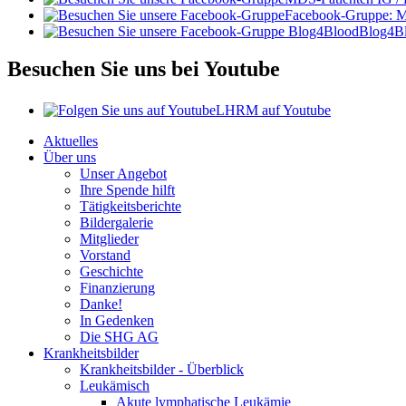
Facebook-Gruppe: 
Blog4B
Besuchen Sie uns bei Youtube
LHRM auf Youtube
Aktuelles
Über uns
Unser Angebot
Ihre Spende hilft
Tätigkeitsberichte
Bildergalerie
Mitglieder
Vorstand
Geschichte
Finanzierung
Danke!
In Gedenken
Die SHG AG
Krankheitsbilder
Krankheitsbilder - Überblick
Leukämisch
Akute lymphatische Leukämie