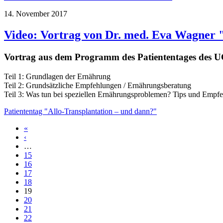
14. November 2017
Video: Vortrag von Dr. med. Eva Wagner 
Vortrag aus dem Programm des Patiententages des
Teil 1: Grundlagen der Ernährung
Teil 2: Grundsätzliche Empfehlungen / Ernährungsberatung
Teil 3: Was tun bei speziellen Ernährungsproblemen? Tips und Empf
Patiententag "Allo-Transplantation – und dann?"
«
Seiten
‹
…
15
16
17
18
19
20
21
22